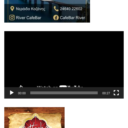
Πρόγραμμα
Αναπαραγωγής
Βίντεο
00:00
00:27