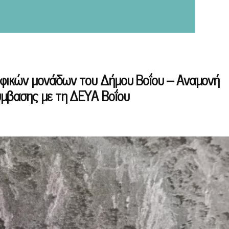
οφικών μονάδων του Δήμου Βοΐου – Αναμονή
μβασης με τη ΔΕΥΑ Βοΐου