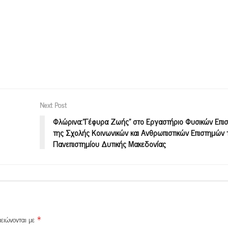
Next Post
Φλώρινα:”Γέφυρα Ζωής” στο Εργαστήριο Φυσικών Επι
της Σχολής Κοινωνικών και Ανθρωπιστικών Επιστημών 
Πανεπιστημίου Δυτικής Μακεδονίας
μειώνονται με
*