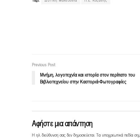
Tags:
Δυτική Μακεδονία
Π.Ε. Κοζάνης
Previous Post
Μνήμη, λογοτεχνία και ιστορία στον περίπατο του
Βιβλιοτεχνείου στην Καστοριά-Φωτογραφίες
Αφήστε μια απάντηση
Η ηλ. διεύθυνση σας δεν δημοσιεύεται.
Τα υποχρεωτικά πεδία ση