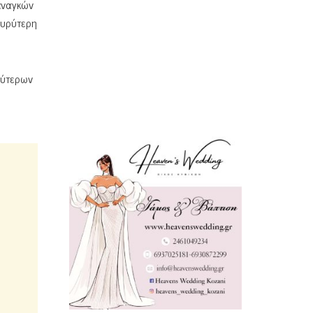
αναγκών
ευρύτερη
αλύτερων