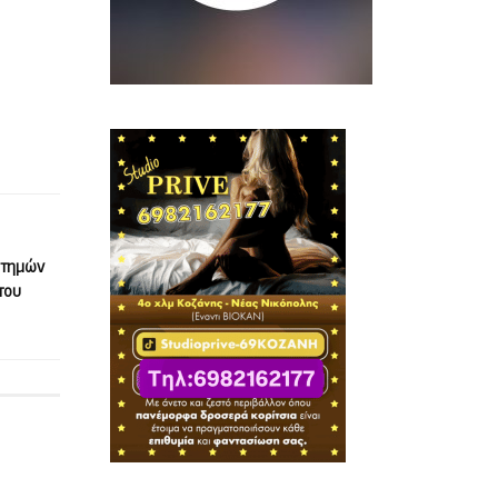
στημών
του