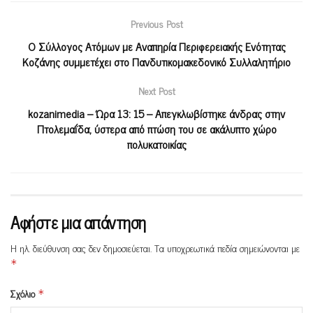
Previous Post
Ο Σύλλογος Ατόμων με Αναπηρία Περιφερειακής Ενότητας
Κοζάνης συμμετέχει στο Πανδυτικομακεδονικό Συλλαλητήριο
Next Post
kozanimedia – Ώρα 13: 15 – Απεγκλωβίστηκε άνδρας στην
Πτολεμαΐδα, ύστερα από πτώση του σε ακάλυπτο χώρο
πολυκατοικίας
Αφήστε μια απάντηση
Η ηλ. διεύθυνση σας δεν δημοσιεύεται.
Τα υποχρεωτικά πεδία σημειώνονται με
*
Σχόλιο
*