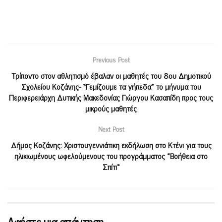
Previous Post
Τρίποντο στον αθλητισμό έβαλαν οι μαθητές του 8ου Δημοτικού
Σχολείου Κοζάνης- «Γεμίζουμε τα γήπεδα» το μήνυμα του
Περιφερειάρχη Δυτικής Μακεδονίας Γιώργου Κασαπίδη προς τους
μικρούς μαθητές
Next Post
Δήμος Κοζάνης: Χριστουγεννιάτικη εκδήλωση στο Κτένι για τους
ηλικιωμένους ωφελούμενους του προγράμματος «Βοήθεια στο
Σπίτι»
Αφήστε μια απάντηση