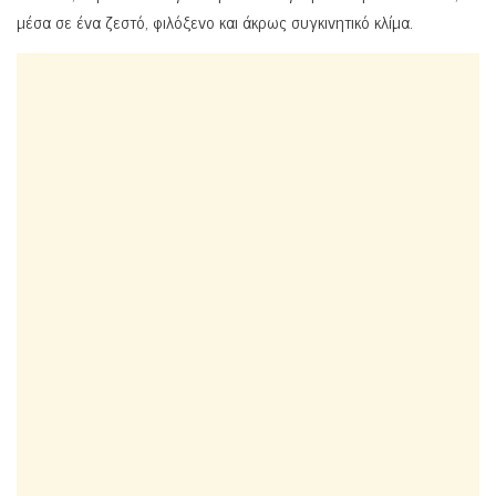
μέσα σε ένα ζεστό, φιλόξενο και άκρως συγκινητικό κλίμα.