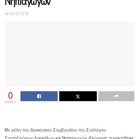
Νηπιαγωγών
14/01/25 17:30
0
SHARES
Με μέλη του Διοικητικού Συμβουλίου του Συλλόγου
Συνταξιούχων Δασκάλων και Νηπιαγωγών Φλώρινας συναντήθηκε