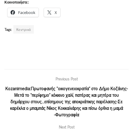
Κοινοποιήστε:
Facebook
X
Tags:
Κεντρικό
Previous Post
Kozanimedia:Πρωτοφανής “οικογενειοκρατία” στο Δήμο Κοζάνης-
Μετά το “περίφημο” κόκκινο χαλί, πατέρας και μητέρα του
δημάρχου στους…επίσημους της αποκριάτικης παρέλασης-Σε
καρέκλα ο μπαμπάς Νίκος Κοκκαλιάρης και πίσω όρθια η μαμά
-Φωτογραφία
Next Post