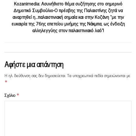
Kozanimedia: Ασυνήθιστο θέμα συζήτησης στο σημερινό
Δημοτικό Συμβούλιο-Ο πρέσβης της Παλαιστίνης ζητά να
αναρτηθεί η…παλαιστινιακή σημαία και στην Κοζάνη “με την
ευκαιρία της 76ης επετείου μνήμης της Νάκμπα, ως ένδειξη
αλληλεγγύης στον παλαιστινιακό λαό”!
Αφήστε μια απάντηση
Η ηλ. διεύθυνση σας δεν δημοσιεύεται.
Τα υποχρεωτικά πεδία σημειώνονται με
*
Σχόλιο
*