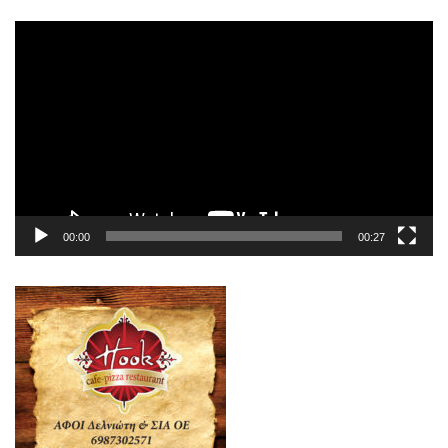
Πρόγραμμα
Αναπαραγωγής
Βίντεο
00:00
00:27