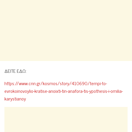
ΔΕΙΤΕ ΕΔΩ:
https://www.cnn.gr/kosmos/story/410690/tempi-to-
evrokoinovoylio-kratise-anoixti-tin-anafora-tis-ypothesis-i-omilia-
karystianoy