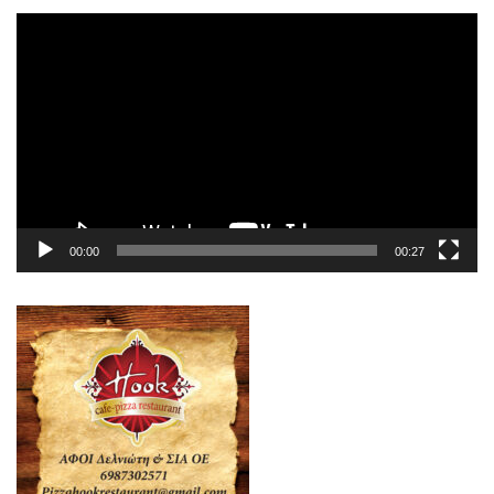
Πρόγραμμα
Αναπαραγωγής
Βίντεο
00:00
00:27