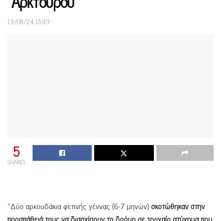
“Αρκτούρου”
19/08/24 15:49
5
SHARES
«Δύο αρκουδάκια φετινής γέννας (6-7 μηνών)
σκοτώθηκαν στην
προσπάθειά τους να διασχίσουν το δρόμο σε τροχαίο ατύχημα που