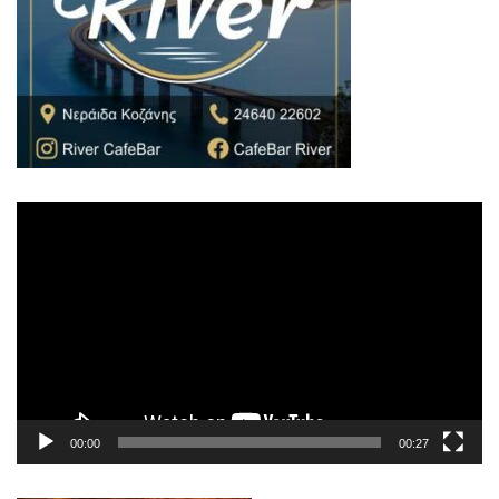
Πρόγραμμα
Αναπαραγωγής
Βίντεο
00:00
00:27