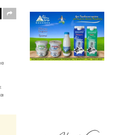
ια
ε
αι