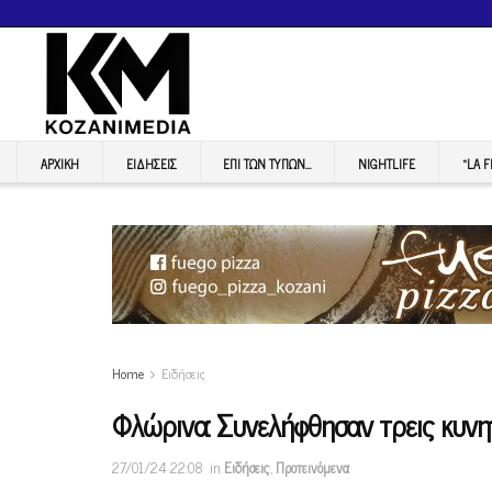
ΑΡΧΙΚΉ
ΕΙΔΉΣΕΙΣ
ΕΠI ΤΩΝ ΤΥΠΩΝ…
NIGHTLIFE
“LA 
Home
Ειδήσεις
Φλώρινα: Συνελήφθησαν τρεις κυνη
27/01/24 22:08
in
Ειδήσεις
,
Προτεινόμενα