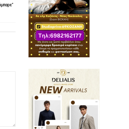
ύμπαρε”