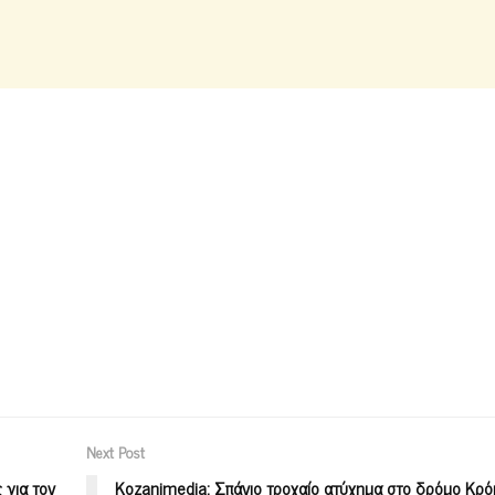
Next Post
 για τον
Kozanimedia: Σπάνιο τροχαίο ατύχημα στο δρόμο Κρό