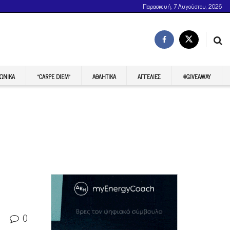
Παρασκευή, 7 Αυγούστου, 2026
ΩΝΙΚΆ
“CARPE DIEM”
ΑΘΛΗΤΙΚΆ
ΑΓΓΕΛΊΕΣ
#GIVEAWAY
0