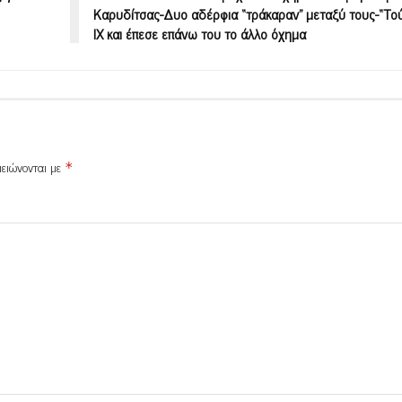
Καρυδίτσας-Δυο αδέρφια “τράκαραν” μεταξύ τους-“Το
ΙΧ και έπεσε επάνω του το άλλο όχημα
μειώνονται με
*