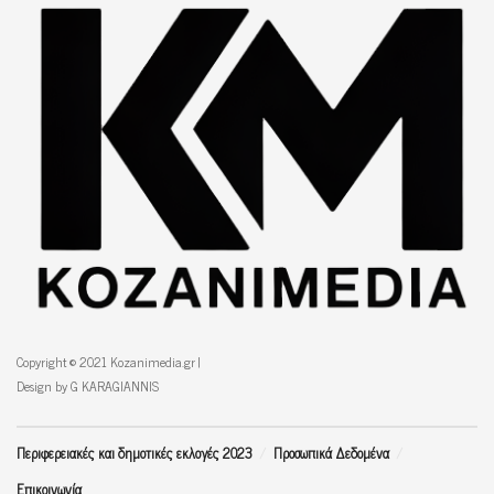
Copyright © 2021 Kozanimedia.gr |
Design by G KARAGIANNIS
Περιφερειακές και δημοτικές εκλογές 2023
Προσωπικά Δεδομένα
Επικοινωνία