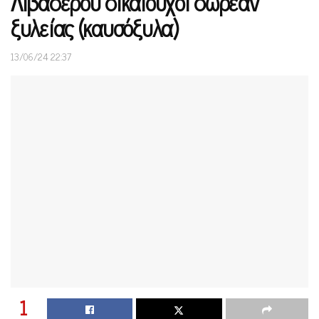
Λιβαδερού δικαιούχοι δωρεάν
ξυλείας (καυσόξυλα)
13/06/24 22:37
1