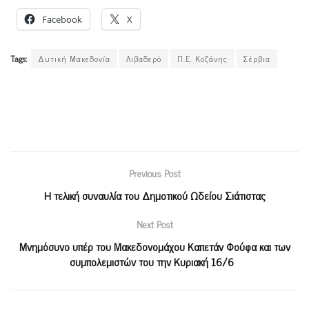
Facebook
X
Tags:
Δυτική Μακεδονία
Λιβαδερό
Π.Ε. Κοζάνης
Σέρβια
Previous Post
H τελική συναυλία του Δημοτικού Ωδείου Σιάτιστας
Next Post
Μνημόσυνο υπέρ του Μακεδονομάχου Καπετάν Φούφα και των
συμπολεμιστών του την Κυριακή 16/6