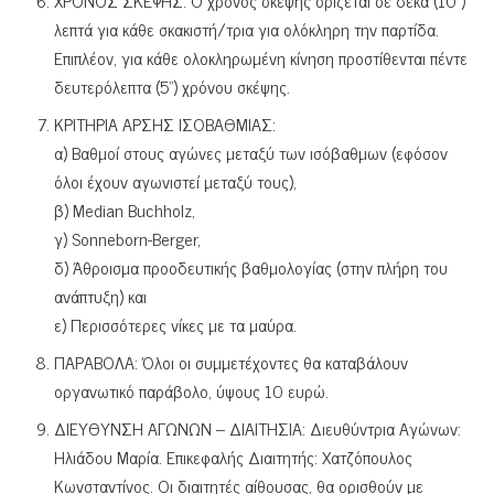
ΧΡΟΝΟΣ ΣΚΕΨΗΣ: Ο χρόνος σκέψης ορίζεται σε δέκα (10′)
λεπτά για κάθε σκακιστή/τρια για ολόκληρη την παρτίδα.
Επιπλέον, για κάθε ολοκληρωμένη κίνηση προστίθενται πέντε
δευτερόλεπτα (5”) χρόνου σκέψης.
ΚΡΙΤΗΡΙΑ ΑΡΣΗΣ ΙΣΟΒΑΘΜΙΑΣ:
α) Βαθμοί στους αγώνες μεταξύ των ισόβαθμων (εφόσον
όλοι έχουν αγωνιστεί μεταξύ τους),
β) Median Buchholz,
γ) Sonneborn-Berger,
δ) Άθροισμα προοδευτικής βαθμολογίας (στην πλήρη του
ανάπτυξη) και
ε) Περισσότερες νίκες με τα μαύρα.
ΠΑΡΑΒΟΛΑ: Όλοι οι συμμετέχοντες θα καταβάλουν
οργανωτικό παράβολο, ύψους 10 ευρώ.
ΔΙΕΥΘΥΝΣΗ ΑΓΩΝΩΝ – ΔΙΑΙΤΗΣΙΑ: Διευθύντρια Αγώνων:
Ηλιάδου Μαρία. Επικεφαλής Διαιτητής: Χατζόπουλος
Κωνσταντίνος. Οι διαιτητές αίθουσας, θα ορισθούν με