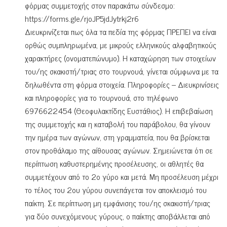
φόρμας συμμετοχής στον παρακάτω σύνδεσμο:
https://forms.gle/rjoJP5jdJytrkj2r6
Διευκρινίζεται πως όλα τα πεδία της φόρμας ΠΡΕΠΕΙ να είναι
ορθώς συμπληρωμένα, με μικρούς ελληνικούς αλφαβητικούς
χαρακτήρες (ονοματεπώνυμο). Η καταχώρηση των στοιχείων
του/ης σκακιστή/τριας στο τουρνουά, γίνεται σύμφωνα με τα
δηλωθέντα στη φόρμα στοιχεία. Πληροφορίες – Διευκρινίσεις
και πληροφορίες για το τουρνουά, στο τηλέφωνο
6976622454 (Θεοφυλακτίδης Ευστάθιος). Η επιβεβαίωση
της συμμετοχής και η καταβολή του παράβολου, θα γίνουν
την ημέρα των αγώνων, στη γραμματεία, που θα βρίσκεται
στον προθάλαμο της αίθουσας αγώνων. Σημειώνεται ότι σε
περίπτωση καθυστερημένης προσέλευσης, οι αθλητές θα
συμμετέχουν από το 2ο γύρο και μετά. Μη προσέλευση μέχρι
το τέλος του 2ου γύρου συνεπάγεται τον αποκλεισμό του
παίκτη. Σε περίπτωση μη εμφάνισης του/ης σκακιστή/τριας
για δύο συνεχόμενους γύρους, ο παίκτης αποβάλλεται από