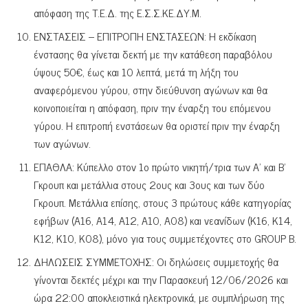
απόφαση της Τ.Ε.Δ. της Ε.Σ.Σ.ΚΕ.ΔΥ.Μ.
ΕΝΣΤΑΣΕΙΣ – ΕΠΙΤΡΟΠΗ ΕΝΣΤΑΣΕΩΝ: Η εκδίκαση
ένστασης θα γίνεται δεκτή με την κατάθεση παραβόλου
ύψους 50€, έως και 10 λεπτά, μετά τη λήξη του
αναφερόμενου γύρου, στην διεύθυνση αγώνων και θα
κοινοποιείται η απόφαση, πριν την έναρξη του επόμενου
γύρου. Η επιτροπή ενστάσεων θα οριστεί πριν την έναρξη
των αγώνων.
ΕΠΑΘΛΑ: Κύπελλο στον 1ο πρώτο νικητή/τρια των Α’ και Β’
Γκρουπ και μετάλλια στους 2ους και 3ους και των δύο
Γκρουπ. Μετάλλια επίσης, στους 3 πρώτους κάθε κατηγορίας
εφήβων (Α16, Α14, Α12, Α10, Α08) και νεανίδων (Κ16, Κ14,
Κ12, Κ10, Κ08), μόνο για τους συμμετέχοντες στο GROUP B.
ΔΗΛΩΣΕΙΣ ΣΥΜΜΕΤΟΧΗΣ: Οι δηλώσεις συμμετοχής θα
γίνονται δεκτές μέχρι και την Παρασκευή 12/06/2026 και
ώρα 22:00 αποκλειστικά ηλεκτρονικά, με συμπλήρωση της