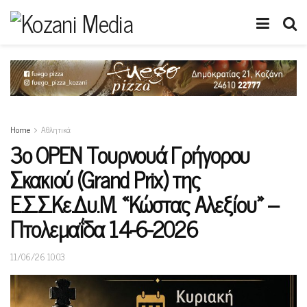
Home
Αθλητικά
3ο OPEN Τουρνουά Γρήγορου
Σκακιού (Grand Prix) της
Ε.Σ.Σ.Κε.Δυ.Μ. «Κώστας Αλεξίου» –
Πτολεμαΐδα 14-6-2026
11/06/26 10:03