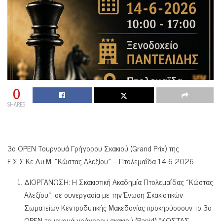
0
SHARES
3ο OPEN Τουρνουά Γρήγορου Σκακιού (Grand Prix) της
Ε.Σ.Σ.Κε.Δυ.Μ. «Κώστας Αλεξίου» – Πτολεμαΐδα 14-6-2026
ΔΙΟΡΓΑΝΩΣΗ: Η Σκακιστική Ακαδημία Πτολεμαΐδας «Κώστας
Αλεξίου», σε συνεργασία με την Ένωση Σκακιστικών
Σωματείων Κεντροδυτικής Μακεδονίας προκηρύσσουν το 3ο
OPEN τουρνουά γρήγορου σκακιού (Rapid) «ΚΩΣΤΑΣ