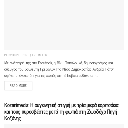
09/08/21 13:39
9
1.8K
Με ανάρτησή της στο Facebook, η Βίκυ Παπαλουκά, δημοσιογράφος και
σύζυγος του βουλευτή Γρεβενών της Νέας Δημοκρατίας Ανδρέα Πάτση,
αφήνει υπόνοιες ότι για τις φωτιές στη Β. Εύβοια ευθύνεται η...
READ MORE
Kozanimedia: Η συγκινητική στιγμή με τρία μικρά κοριτσάκια
και τους πυροσβέστες μετά τη φωτιά στη Ζωοδόχο Πηγή
Κοζάνης