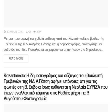
10/08/21 00:31
2
3.8K
Με μια πρωτοφανή και χυδαία επίθεση κατά του Kozanimedia, ο βουλευτής
Γρεβενών της ΝΔ Ανδρέας Πάτσης και η δημοσιογράφος, συνεργάτης και
σύζυγός του Βίκυ Παπαλουκά επιχειρούν να απαντήσουν στο δημοσίευμα...
READ MORE
Kozanimedia: Η δημοσιογράφος και σύζυγος του βουλευτή
Γρεβενών της ΝΔ Α.Πάτση αφήνει υπόνοιες ότι για τις
φωτιές στη Β. Εύβοια ίσως ευθύνεται η Νεολαία ΣΥΡΙΖΑ που
έκανε εναλλακτικό κάμπιγκ στις Ροβιές μέχρι τις 3
Αυγούστου-Φωτογραφία