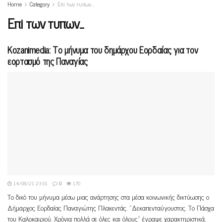
Home
Category
Επi των τυπων...
Επi των τυπων...
Kozanimedia: Το μήνυμα του δημάρχου Εορδαίας για τον
εορτασμό της Παναγίας
14/08/21 23:01
0
170
Το δικό του μήνυμα μέσω μιας ανάρτησης στα μέσα κοινωνικής δικτύωσης ο
Δήμαρχος Εορδαίας Παναγιώτης Πλακεντάς. "Δεκαπενταύγουστος. Το Πάσχα
του Καλοκαιριού. Χρόνια πολλά σε όλες και όλους" έγραψε χαρακτηριστικά,