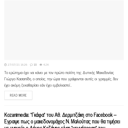
27/07/21 16:26
10
4.2K
Το ερώτημα έχει να κάνει με τον πρώτο πολίτη της Δυτικής Μακεδονίας
Γιώργο Κασαπίδη, ο οποίος, την ώρα που γράφονται αυτές οι γραμμές, δεν
έχει ακόμη ξεκαθαρίσει εάν έχει εμβολιαστεί...
READ MORE
Kozanimedia: “Γκάφα” του Αθ. Δερμιτζάκη στο Facebook –
Έγραψε πως ο μακεδονομάχος Ν. Μαλούτας που θα τιμήσει
με μνημείο ο Δήμος Κοζάνης είναι “γεννήτορας” του