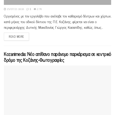
15/07/21 16:16
1
2.7K
Οργισμένος με τον εργολάβο που ανέλαβε τον καθαρισμό δέντρων και χόρτων,
κατά μήκος του οδικού δίκτυου της Π.Ε. Κοζάνης, φέρεται να είναι ο
περιφερειάρχης Δυτικής Μακεδονίας Γιώργος Κασαπίδης, καθώς, όπως...
READ MORE
Kozanimedia: Νέο απίθανο παράνομο παρκάρισμα σε κεντρικό
δρόμο της Κοζάνης-Φωτογραφίες