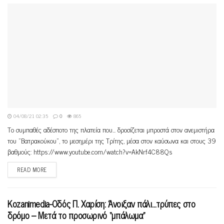
04/08/21 02:35
0
865
Το συμπαθές αδέσποτο της πλατεία που... δροσίζεται μπροστά στον ανεμιστήρα
του "Βατρακούκου", το μεσημέρι της Τρίτης, μέσα στον καύσωνα και στους 39
βαθμούς: https://www.youtube.com/watch?v=AkNrf4C88Qs
READ MORE
Kozanimedia-Οδός Π. Χαρίση: Άνοιξαν πάλι…τρύπες στο
δρόμο – Μετά το προσωρινό “μπάλωμα”