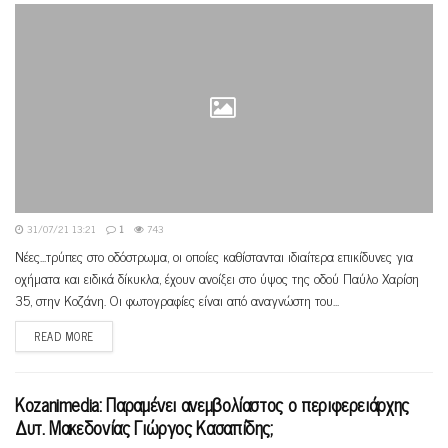
31/07/21 13:21
1
743
Νέες...τρύπες στο οδόστρωμα, οι οποίες καθίστανται ιδιαίτερα επικίδυνες για
οχήματα και ειδικά δίκυκλα, έχουν ανοίξει στο ύψος της οδού Παύλο Χαρίση
35, στην Κοζάνη. Οι φωτογραφίες είναι από αναγνώστη του...
READ MORE
Κοzanimedia: Παραμένει ανεμβολίαστος ο περιφερειάρχης
Δυτ. Μακεδονίας Γιώργος Κασαπίδης;