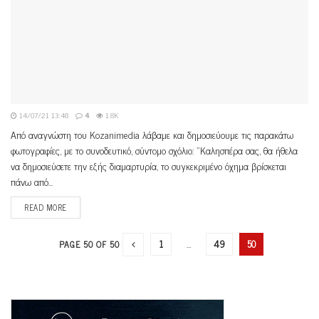
14/07/21 13:48
4
1.8K
Από αναγνώστη του Kozanimedia λάβαμε και δημοσιεύουμε τις παρακάτω
φωτογραφίες, με το συνοδευτικό, σύντομο σχόλιο: "Καλησπέρα σας, θα ήθελα
να δημοσιεύσετε την εξής διαμαρτυρία, το συγκεκριμένο όχημα βρίσκεται
πάνω από...
READ MORE
1
…
49
50
PAGE 50 OF 50