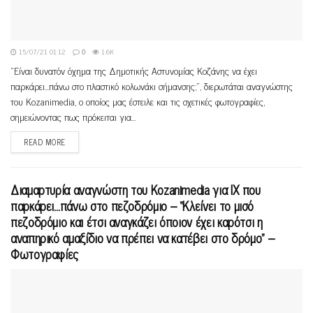
15/07/21 01:12
0
1.6K
"Είναι δυνατόν όχημα της Δημοτικής Αστυνομίας Κοζάνης να έχει
παρκάρει...πάνω στο πλαστικό κολωνάκι σήμανσης;", διερωτάται αναγνώστης
του Kozanimedia, ο οποίος μας έστειλε και τις σχετικές φωτογραφίες,
σημειώνοντας πως πρόκειται για...
READ MORE
Διαμαρτυρία αναγνώστη του Kozanimedia για ΙΧ που
παρκάρει…πάνω στο πεζοδρόμιο – “Κλείνει το μισό
πεζοδρόμιο και έτσι αναγκάζει όποιον έχει καρότσι η
αναπηρικό αμαξίδιο να πρέπει να κατέβει στο δρόμο” –
Φωτογραφίες