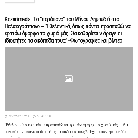
Kozanimedia: Το “παράπονο” του Μάνου Δημουδιά στο
Παλαιογράτσανο – “Εθελοντικά, όπως πάντα, προσπαθώ να
κρατάω όμορφο το χωριό μάς…Θα καθαρίσουν άραγε οι
ιδιοκτήτες τα οικόπεδα τους;” -Φωτογραφίες και βίντεο
22/07/21 17:12
0
1.1K
"Εθελοντικά όπως πάντα προσπαθώ να κρατάω όμορφο το χωριό μάς...... Θα
καθαρίσουν άραγε οι ιδιοκτήτες τα οικόπεδα τους?? Έχει καταντήσει αηδία
αυτό το θέμα.. ο κίνδυνος για πυρκαγιά είναι μεγάλος..."...