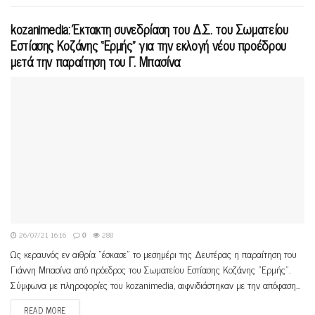
kozanimedia: Έκτακτη συνεδρίαση του Δ.Σ. του Σωματείου
Εστίασης Κοζάνης “Ερμής” για την εκλογή νέου προέδρου
μετά την παραίτηση του Γ. Μπασίνα
26/07/21 16:16
0
288
Ως κεραυνός εν αιθρία "έσκασε" το μεσημέρι της Δευτέρας η παραίτηση του
Γιάννη Μπασίνα από πρόεδρος του Σωματείου Εστίασης Κοζάνης "Ερμής".
Σύμφωνα με πληροφορίες του kozanimedia, αιφνιδιάστηκαν με την απόφαση...
READ MORE