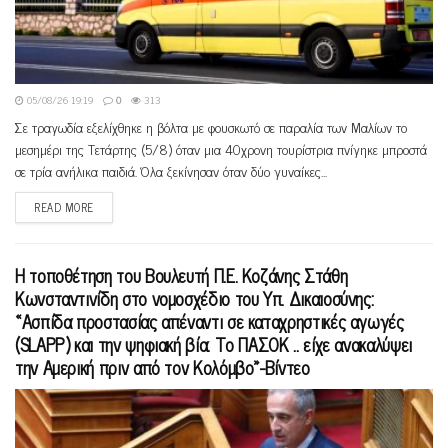
05/08/26 19:19
0
313
Σε τραγωδία εξελίχθηκε η βόλτα με φουσκωτό σε παραλία των Μαλίων το
μεσημέρι της Τετάρτης (5/8) όταν μια 40χρονη τουρίστρια πνίγηκε μπροστά
σε τρία ανήλικα παιδιά. Όλα ξεκίνησαν όταν δύο γυναίκες...
READ MORE
Η τοποθέτηση του Βουλευτή Π.Ε. Κοζάνης Στάθη
Κωνσταντινίδη στο νομοσχέδιο του Υπ. Δικαιοσύνης:
«Ασπίδα προστασίας απέναντι σε καταχρηστικές αγωγές
(SLAPP) και την ψηφιακή βία. Το ΠΑΣΟΚ .. είχε ανακαλύψει
την Αμερική πριν από τον Κολόμβο»-Bίντεο