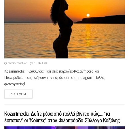
06/08/26 01:45
0
1.7K
Kozanimedia: “Καύσωνας” και στις παραλίες-Κοζανίτισσες και
Πτολεμαϊδιώτισσες κλέβουν την παράσταση στο Instagram-Πολλές
φωτογραφίες!
READ MORE
Kozanimedia: Δείτε μέσα από πολλά βίντεο πώς…. “τα
έσπασαν” οι “Κούπες” στον Φιλοπρόοδο Σύλλογο Κοζάνης!