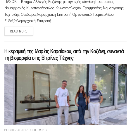
ΠΑΣΟΚ – Κίνημα Αλλαγής Κοζάνης με την εξής σύνθεση:Γραμματέας
Νομαρχιακής Κωνσταντόπουλος ΚωνσταντίνοςΑν. Γραμματέας Νομαρχιακής
Ταχτσίδης ΘεόδωροςΝομαρχιακή Επιτροπή Οργανωτικό Τσεμπερλίδου
ΕυδοξίαΝομαρχιακή Επιτροπή...
READ MORE
Η κεραμική της Μαρίας Καραΐσκου, από την Κοζάνη, συναντά
τη βιομορφία στις Βιτρίνες Τέχνης
05/08/26 20:17
0
217