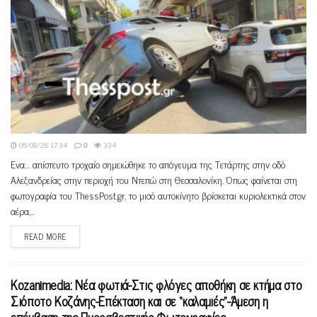
05/08/26 17:34
0
334
Ένα… απίστευτο τροχαίο σημειώθηκε το απόγευμα της Τετάρτης στην οδό
Αλεξανδρείας στην περιοχή του Ντεπώ στη Θεσσαλονίκη. Όπως φαίνεται στη
φωτογραφία του ThessPost.gr, το μισό αυτοκίνητο βρίσκεται κυριολεκτικά στον
αέρα,...
READ MORE
Kozanimedia: Νέα φωτιά-Στις φλόγες αποθήκη σε κτήμα στο
Σιόποτο Κοζάνης-Επέκταση και σε “καλαμιές”-Άμεση η