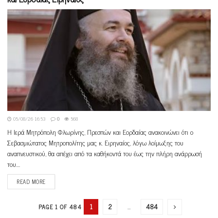
05/08/26 16:53
0
568
Η Ιερά Μητρόπολη Φλωρίνης, Πρεσπών και Εορδαίας ανακοινώνει ότι ο
Σεβασμιώτατος Μητροπολίτης μας κ. Ειρηναίος, λόγω λοίμωξης του
αναπνευστικού, θα απέχει από τα καθήκοντά του έως την πλήρη ανάρρωσή
του....
READ MORE
1
2
…
484
PAGE 1 OF 484