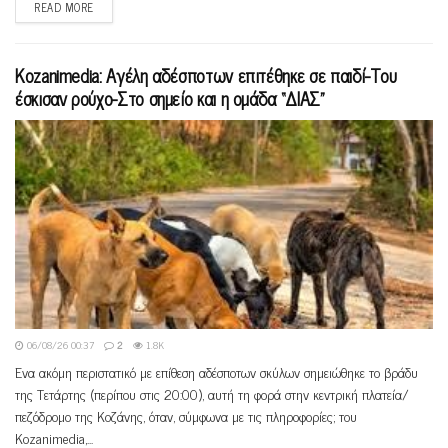
READ MORE
Kozanimedia: Aγέλη αδέσποτων επιτέθηκε σε παιδί-Του
έσκισαν ρούχο-Στο σημείο και η ομάδα “ΔΙΑΣ”
06/08/26 00:37
2
1.8K
Ένα ακόμη περιστατικό με επίθεση αδέσποτων σκύλων σημειώθηκε το βράδυ
της Τετάρτης (περίπου στις 20:00), αυτή τη φορά στην κεντρική πλατεία/
πεζόδρομο της Κοζάνης, όταν, σύμφωνα με τις πληροφορίες; του
Kozanimedia,...