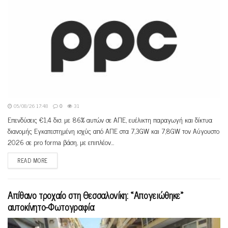
05/08/26 17:48
0
31
Επενδύσεις €1,4 δισ. με 86% αυτών σε ΑΠΕ, ευέλικτη παραγωγή και δίκτυα
διανομής Εγκατεστημένη ισχύς από ΑΠΕ στα 7,3GW και 7,8GW τον Αύγουστο
2026 σε pro forma βάση, με επιπλέον...
READ MORE
Απίθανο τροχαίο στη Θεσσαλονίκη: «Απογειώθηκε»
αυτοκίνητο-Φωτογραφία