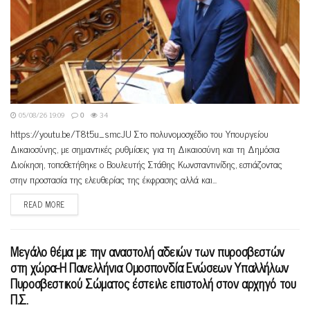
05/08/26 19:09
0
34
https://youtu.be/T8t5u_smcJU ​Στο πολυνομοσχέδιο του Υπουργείου
Δικαιοσύνης, με σημαντικές ρυθμίσεις για τη Δικαιοσύνη και τη Δημόσια
Διοίκηση, τοποθετήθηκε ο Βουλευτής Στάθης Κωνσταντινίδης, εστιάζοντας
στην προστασία της ελευθερίας της έκφρασης αλλά και...
READ MORE
Μεγάλο θέμα με την αναστολή αδειών των πυροσβεστών
στη χώρα-H Πανελλήνια Ομοσπονδία Ενώσεων Υπαλλήλων
Πυροσβεστικού Σώματος έστειλε επιστολή στον αρχηγό του
Π.Σ.