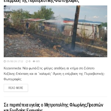
επέμβαση της Πυροσβεστικής-Φωτογραφίες
05/08/26 17:12
0
685
Kozanimedia: Νέα φωτιά-Στις φλόγες αποθήκη σε κτήμα στο Σιόποτο
Κοζάνης-Επέκταση και σε "καλαμιές"-Άμεση η επέμβαση της Πυροσβεστικής-
Φωτογραφίες
READ MORE
Σε περιπέτεια υγείας ο Μητροπολίτης Φλωρίνης,Πρεσπών
και Εορδαίας Ειρηναίος