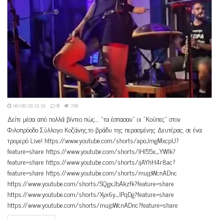
06/08/26 01:16
0
358
Δείτε μέσα από πολλά βίντεο πώς.... "τα έσπασαν" οι "Κούπες" στον
Φιλοπρόοδο Σύλλογο Κοζάνης,το βράδυ της περασμένης Δευτέρας, σε ένα
τρομερό Live! https://www.youtube.com/shorts/apoJmgMxcpU?
feature=share https://www.youtube.com/shorts/IHl55x_YWIk?
feature=share https://www.youtube.com/shorts/ijAYhH4r8ac?
feature=share https://www.youtube.com/shorts/mujpWcnADnc
https://www.youtube.com/shorts/SQgxJbAkzfk?feature=share
https://www.youtube.com/shorts/Xyx6y_lPqDg?feature=share
https://www.youtube.com/shorts/mujpWcnADnc?feature=share