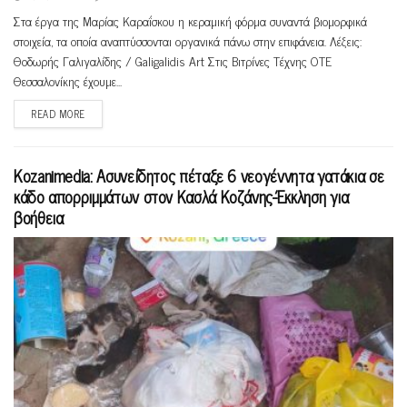
Στα έργα της Μαρίας Καραΐσκου η κεραμική φόρμα συναντά βιομορφικά
στοιχεία, τα οποία αναπτύσσονται οργανικά πάνω στην επιφάνεια. Λέξεις:
Θοδωρής Γαλιγαλίδης / Galigalidis Art Στις Βιτρίνες Τέχνης ΟΤΕ
Θεσσαλονίκης έχουμε...
READ MORE
Kozanimedia: Aσυνείδητος πέταξε 6 νεογέννητα γατάκια σε
κάδο απορριμμάτων στον Κασλά Κοζάνης-Έκκληση για
βοήθεια