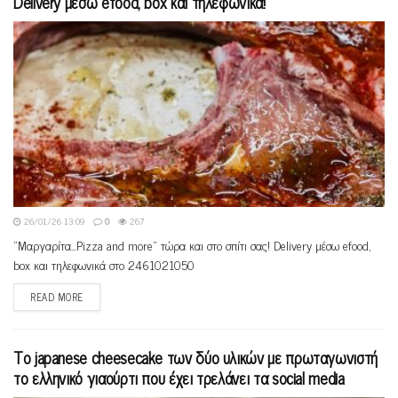
Delivery μέσω efood, box και τηλεφωνικά!
26/01/26 13:09
0
267
"Mαργαρίτα...Pizza and more" τώρα και στο σπίτι σας! Delivery μέσω efood,
box και τηλεφωνικά στο 2461021050
READ MORE
Το japanese cheesecake των δύο υλικών με πρωταγωνιστή
το ελληνικό γιαούρτι που έχει τρελάνει τα social media