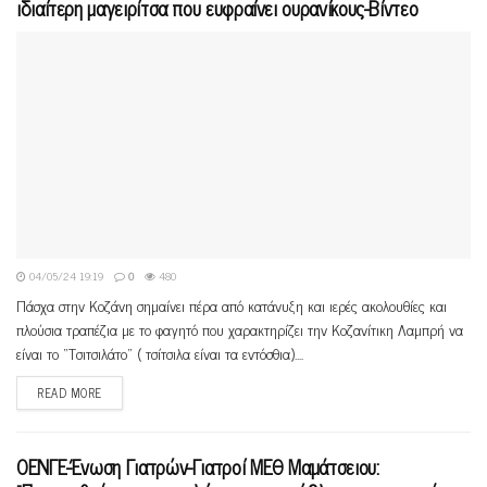
ιδιαίτερη μαγειρίτσα που ευφραίνει ουρανίκους-Βίντεο
04/05/24 19:19
0
480
Πάσχα στην Κοζάνη σημαίνει πέρα από κατάνυξη και ιερές ακολουθίες και
πλούσια τραπέζια με το φαγητό που χαρακτηρίζει την Κοζανίτικη Λαμπρή να
είναι το “Τσιτσιλάτο” ( τσίτσιλα είναι τα εντόσθια)....
READ MORE
ΟΕΝΓΕ-Ένωση Γιατρών-Γιατροί ΜΕΘ Μαμάτσειου: