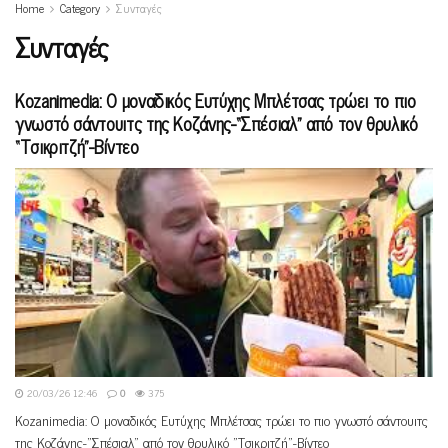
Home
Category
Συνταγές
Συνταγές
Kozanimedia: Ο μοναδικός Ευτύχης Μπλέτσας τρώει το πιο
γνωστό σάντουιτς της Κοζάνης-“Σπέσιαλ” από τον θρυλικό
“Τσικριτζή”-Βίντεο
20/03/26 12:46
0
375
Kozanimedia: Ο μοναδικός Ευτύχης Μπλέτσας τρώει το πιο γνωστό σάντουιτς
της Κοζάνης-"Σπέσιαλ" από τον θρυλικό "Τσικριτζή"-Βίντεο