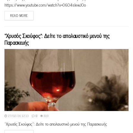
https://www.youtube.com/watch?v=06O4slewJOo
READ MORE
“Xρυσός Σκούφος”: Δείτε το απολαυστικό μενού της
Παρασκευής
27/02/26 12:13
0
819
"Xρυσός Σκούφος": Δείτε το απολαυστικό μενού της Παρασκευής