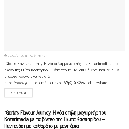
30/07/24 09:51
0
434
“Giota’s Flavour Journey: Η νέα στήλη μαγειρικής του Kozanimedia με τα
βίντεο της Γιώτα Κασπαρίδου , μέσα από το Tik Tok! Σήμερα μαγειρεύουμε…
υπέροχα καλοκαιρινά γεμιστά!
https://www.youtube.com/shorts/bdRWpQOrK2w?feature=share
READ MORE
“Giota’s Flavour Journey: Η νέα στήλη μαγειρικής του
Kozanimedia με τα βίντεο της Γιώτα Κασπαρίδου –
Πεντανόστιμο κριθαρότο με μανιτάρια