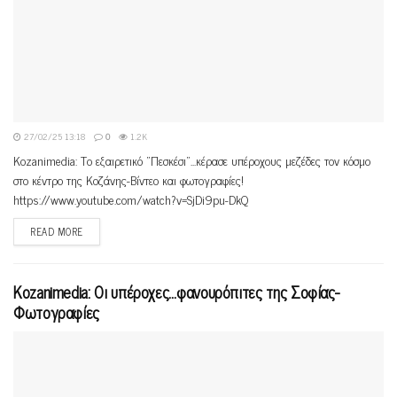
27/02/25 13:18
0
1.2K
Kozanimedia: Το εξαιρετικό "Πεσκέσι"...κέρασε υπέροχους μεζέδες τον κόσμο
στο κέντρο της Κοζάνης-Βίντεο και φωτογραφίες!
https://www.youtube.com/watch?v=SjDi9pu-DkQ
READ MORE
Κοzanimedia: Oι υπέροχες…φανουρόπιτες της Σοφίας-
Φωτογραφίες