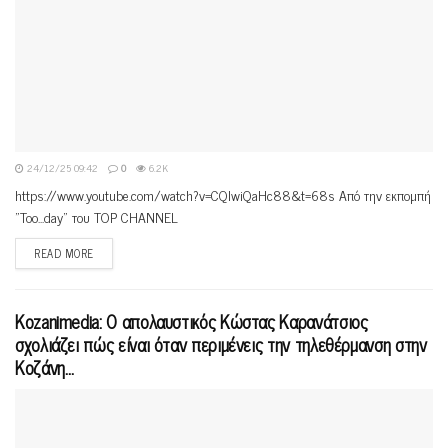
24/12/25 09:42
0
6.2K
https://www.youtube.com/watch?v=CQIwiQaHc88&t=68s Από την εκπομπή
"Too...day" του ΤΟP CHANNEL
READ MORE
Kozanimedia: O απολαυστικός Κώστας Καρανάτσιος
σχολιάζει πώς είναι όταν περιμένεις την τηλεθέρμανση στην
Κοζάνη…