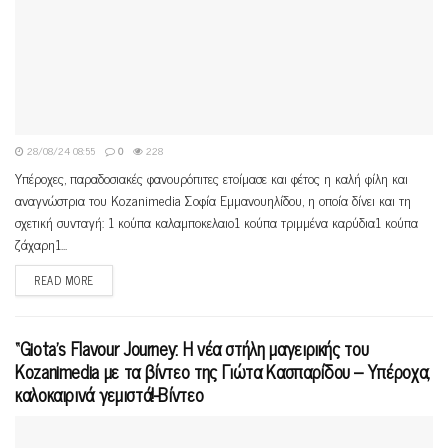
28/08/24 08:55
0
228
Υπέροχες, παραδοσιακές φανουρόπιτες ετοίμασε και φέτος η καλή φίλη και
αναγνώστρια του Κοzanimedia Σοφία Εμμανουηλίδου, η οποία δίνει και τη
σχετική συνταγή: 1 κούπα καλαμποκελαιο1 κούπα τριμμένα καρύδια1 κούπα
ζάχαρη1...
READ MORE
“Giota’s Flavour Journey: Η νέα στήλη μαγειρικής του
Kozanimedia με τα βίντεο της Γιώτα Κασπαρίδου – Υπέροχα,
καλοκαιρινά γεμιστά!-Βίντεο