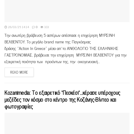
26/03/25 14:14
0
103
Την ανωτέρη βράβευση 5 αστέρων απέσπασε η επιχείρηση ΜΥΡΣΙΝΗ
ΒΕΛΒΕΝΤΟΥ. Το μεγάλο brand name της Παγκόσμιας
δράσης "Action In Greece" μέσα απ΄το ΑΝΘΟΛΟΓΙΟ ΤΗΣ ΕΛΛΗΝΙΚΗΣ
ΓΑΣΤΡΟΝΟΜΙΑΣ, βράβευσε την επιχείρηση ΜΥΡΣΙΝΗ ΒΕΛΒΕΝΤΟΥ για την
εξαιρετική ποιότητα των προιόντων της, την οικογενειακή...
READ MORE
Kozanimedia: Το εξαιρετικό “Πεσκέσι”…κέρασε υπέροχους
μεζέδες τον κόσμο στο κέντρο της Κοζάνης-Βίντεο και
φωτογραφίες