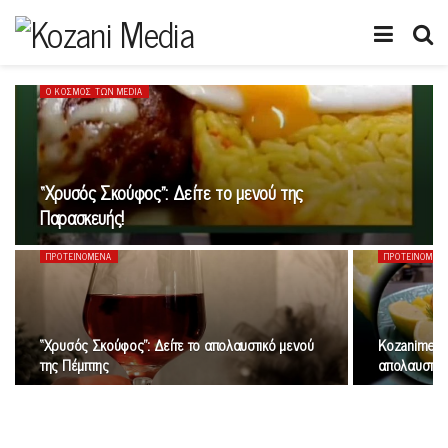
Ο ΚΟΣΜΟΣ ΤΩΝ MEDIA
“Xρυσός Σκούφος”: Δείτε το μενού της
Παρασκευής!
ΠΡΟΤΕΙΝΌΜΕΝΑ
ΠΡΟΤΕΙΝΌΜΕΝ
“Xρυσός Σκούφος”: Δείτε το απολαυστικό μενού
Kozanimedia
της Πέμπτης
απολαυστικό