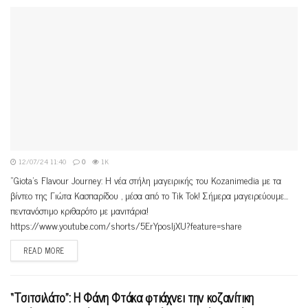
12/07/24 11:40
0
1K
"Giota's Flavour Journey: Η νέα στήλη μαγειρικής του Kozanimedia με τα
βίντεο της Γιώτα Κασπαρίδου , μέσα από το Tik Tok! Σήμερα μαγειρεύουμε...
πεντανόστιμο κριθαρότο με μανιτάρια!
https://www.youtube.com/shorts/5ErYposljXU?feature=share
READ MORE
“Τσιτσιλάτο”: Η Φάνη Φτάκα φτιάχνει την κοζανίτικη