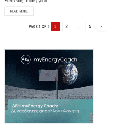
Μακεδονίας, σε συνεργασία...
READ MORE
1
2
…
5
PAGE 1 OF 5