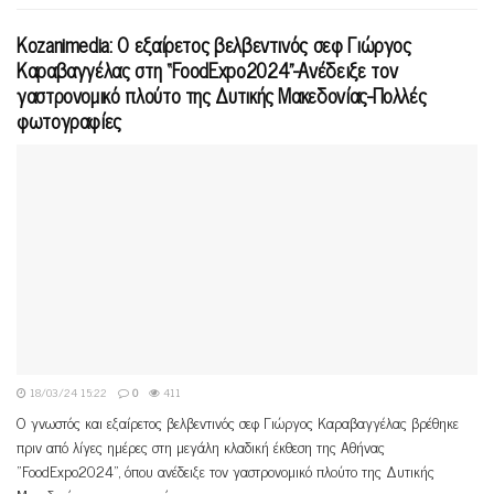
Κοzanimedia: Ο εξαίρετος βελβεντινός σεφ Γιώργος
Καραβαγγέλας στη “FoodExpo2024”-Ανέδειξε τον
γαστρονομικό πλούτο της Δυτικής Μακεδονίας-Πολλές
φωτογραφίες
18/03/24 15:22
0
411
Ο γνωστός και εξαίρετος βελβεντινός σεφ Γιώργος Καραβαγγέλας βρέθηκε
πριν από λίγες ημέρες στη μεγάλη κλαδική έκθεση της Αθήνας
"FoodExpo2024", όπου ανέδειξε τον γαστρονομικό πλούτο της Δυτικής