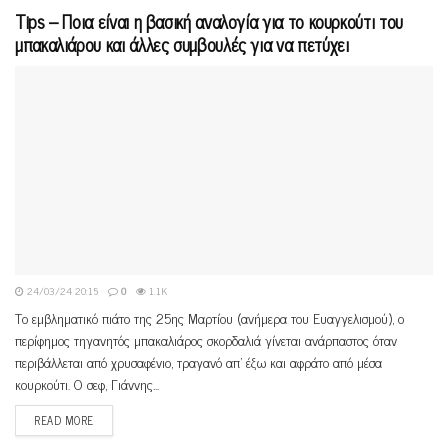
Tips – Ποια είναι η βασική αναλογία για το κουρκούτι του
μπακαλιάρου και άλλες συμβουλές για να πετύχει
24/03/24 20:15
0
1.1K
Το εμβληματικό πιάτο της 25ης Μαρτίου (ανήμερα του Ευαγγελισμού), ο
περίφημος τηγανητός μπακαλιάρος σκορδαλιά γίνεται ανάρπαστος όταν
περιβάλλεται από χρυσαφένιο, τραγανό απ’ έξω και αφράτο από μέσα
κουρκούτι. Ο σεφ, Γιάννης...
READ MORE