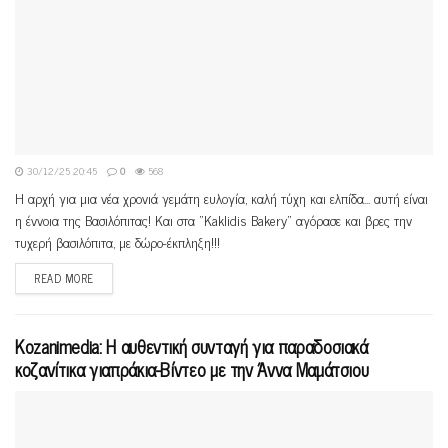
30/12/25 20:45
0
568
Η αρχή για μια νέα χρονιά γεμάτη ευλογία, καλή τύχη και ελπίδα... αυτή είναι
η έννοια της Βασιλόπιτας! Και στα "Kaklidis Bakery" αγόρασε και βρες την
τυχερή βασιλόπιτα, με δώρο-έκπληξη!!!
READ MORE
Κοzanimedia: Η αυθεντική συνταγή για παραδοσιακά
κοζανίτικα γιαπράκια-Βίντεο με την Άννα Μαμάτσιου