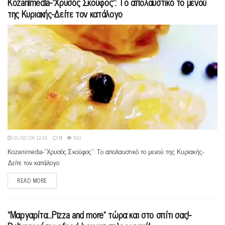
Kozanimedia-“Xρυσός Σκούφος”: Το απολαυστικό το μενού
της Κυριακής-Δείτε τον κατάλογο
01/02/26 12:01
0
510
Kozanimedia-"Xρυσός Σκούφος": Το απολαυστικό το μενού της Κυριακής-
Δείτε τον κατάλογο
READ MORE
“Mαργαρίτα…Pizza and more” τώρα και στο σπίτι σας!-