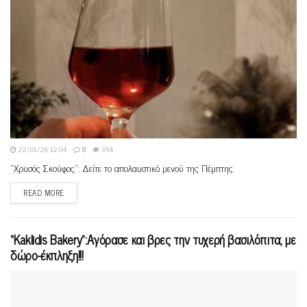
22/01/26 12:04
0
354
“Xρυσός Σκούφος”: Δείτε το απολαυστικό μενού της Πέμπτης.
READ MORE
“Kaklidis Bakery”:Aγόρασε και βρες την τυχερή βασιλόπιτα, με
δώρο-έκπληξη!!!