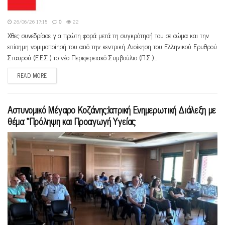
26/06/26 17:15
0
22
Χθες συνεδρίασε για πρώτη φορά μετά τη συγκρότησή του σε σώμα και την
επίσημη νομιμοποίησή του από την κεντρική Διοίκηση του Ελληνικού Ερυθρού
Σταυρού (Ε.Ε.Σ.) το νέο Περιφερειακό Συμβούλιο (Π.Σ.)...
READ MORE
Αστυνομικό Μέγαρο Κοζάνης:Ιατρική Ενημερωτική Διάλεξη με
θέμα «Πρόληψη και Προαγωγή Υγείας