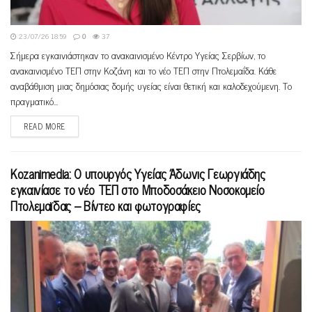
23/07/26 18:59
0
37
Σήμερα εγκαινιάστηκαν το ανακαινισμένο Κέντρο Υγείας Σερβίων, το
ανακαινισμένο ΤΕΠ στην Κοζάνη και το νέο ΤΕΠ στην Πτολεμαΐδα. Κάθε
αναβάθμιση μιας δημόσιας δομής υγείας είναι θετική και καλοδεχούμενη. Το
πραγματικό...
READ MORE
Kozanimedia: O υπουργός Υγείας Άδωνις Γεωργιάδης
εγκαινίασε το νέο ΤΕΠ στο Μποδοσάκειο Νοσοκομείο
Πτολεμαϊδας – Βίντεο και φωτογραφίες