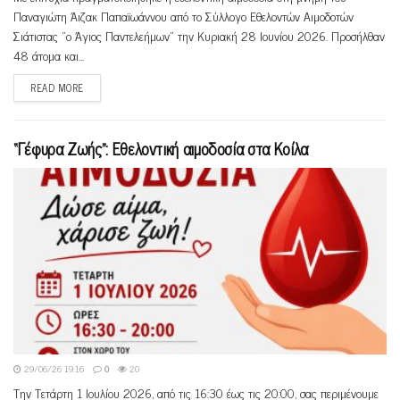
Παναγιώτη Άιζακ Παπαϊωάννου από το Σύλλογο Εθελοντών Αιμοδοτών
Σιάτιστας "ο Άγιος Παντελεήμων" την Κυριακή 28 Ιουνίου 2026. Προσήλθαν
48 άτομα και...
READ MORE
“Γέφυρα Ζωής”: Εθελοντική αιμοδοσία στα Κοίλα
29/06/26 19:16
0
20
Την Τετάρτη 1 Ιουλίου 2026, από τις 16:30 έως τις 20:00, σας περιμένουμε