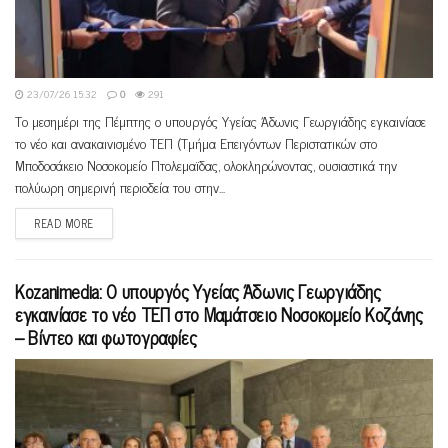
23/07/26 15:32
0
291
Το μεσημέρι της Πέμπτης ο υπουργός Υγείας Άδωνις Γεωργιάδης εγκαινίασε
το νέο και ανακαινισμένο ΤΕΠ (Τμήμα Επειγόντων Περιστατικών στο
Μποδοσάκειο Νοσοκομείο Πτολεμαϊδας, ολοκληρώνοντας, ουσιαστικά την
πολύωρη σημερινή περιοδεία του στην...
READ MORE
Kozanimedia: O υπουργός Υγείας Άδωνις Γεωργιάδης
εγκαινίασε το νέο ΤΕΠ στο Μαμάτσειο Νοσοκομείο Κοζάνης
– Βίντεο και φωτογραφίες