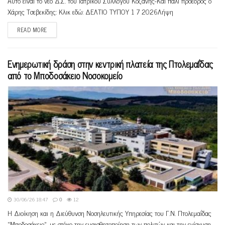
Αυτό είναι το νέο Δ.Σ. του Ιατρικού Συλλόγου Κοζάνης-Και πάλι πρόεδρος ο
Χάρης Τσεβεκίδης: Κλικ εδώ: ΔΕΛΤΙΟ ΤΥΠΟΥ 1 7 2026Λήψη
READ MORE
Ενημερωτική δράση στην κεντρική πλατεία της Πτολεμαΐδας
από το Μποδοσάκειο Νοσοκομείο
30/06/26 18:47
0
12
Η Διοίκηση και η Διεύθυνση Νοσηλευτικής Υπηρεσίας του Γ.Ν. Πτολεμαΐδας
«Μποδοσάκειο», με στόχο την ευαισθητοποίηση των πολιτών και την ενίσχυση