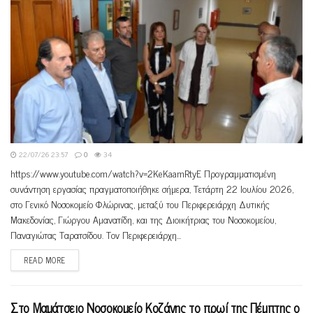
22/07/26 23:57
0
34
https://www.youtube.com/watch?v=2KeKaamRtyE Προγραμματισμένη
συνάντηση εργασίας πραγματοποιήθηκε σήμερα, Τετάρτη 22 Ιουλίου 2026,
στο Γενικό Νοσοκομείο Φλώρινας, μεταξύ του Περιφερειάρχη Δυτικής
Μακεδονίας, Γιώργου Αμανατίδη, και της Διοικήτριας του Νοσοκομείου,
Παναγιώτας Ταρατσίδου. Τον Περιφερειάρχη...
READ MORE
Στο Μαμάτσειο Νοσοκομείο Κοζάνης το πρωί της Πέμπτης ο