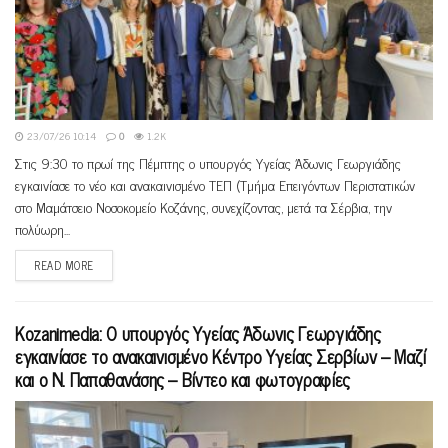
23/07/26 10:14
0
1.2K
Στις 9:30 το πρωί της Πέμπτης ο υπουργός Υγείας Άδωνις Γεωργιάδης
εγκαινίασε το νέο και ανακαινισμένο ΤΕΠ (Τμήμα Επειγόντων Περιστατικών
στο Μαμάτσειο Νοσοκομείο Κοζάνης, συνεχίζοντας, μετά τα Σέρβια, την
πολύωρη...
READ MORE
Kozanimedia: O υπουργός Υγείας Άδωνις Γεωργιάδης
εγκαινίασε το ανακαινισμένο Κέντρο Υγείας Σερβίων – Μαζί
και ο Ν. Παπαθανάσης – Βίντεο και φωτογραφίες