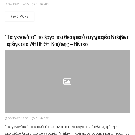
09/10/21 14:25
0
412
READ MORE
«Τα γεγονότα», το έργο του θεατρικού συγγραφέα Ντέιβιντ
Γκρέιγκ στο ΔΗ.ΠΕ.ΘΕ. Κοζάνης – Βίντεο
08/10/21 18:33
0
182
«Τα γεγονότα», το σπουδαίο και ανατρεπτικό έργο του διεθνούς φήμης
Σκoτσέζου θεατρικού συγγραφέα Ντέιβιντ Γκρέιγκ, σε μουσική και στίχους του