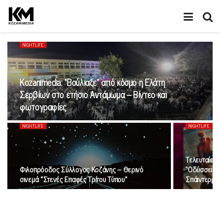
NIGHTLIFE
Κοzanimedia: “Βούλιαξε” από κόσμο η Ελάτη
Σερβίων στο ετήσιο Αντάμωμα – Βίντεο και
φωτογραφίες
NIGHTLIFE
NIGHTLIFE
Τελευταίες 
Φιλοπρόοδος Σύλλογος Κοζάνης – Θερινό
“Οδύσσεια” 
σινεμά «Στενές Επαφές Τρίτου Τύπου»
Σπάιντερμα