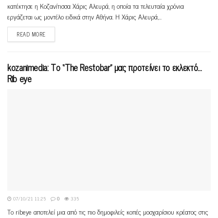
κατέκτησε η Κοζανίτισσα Χάρις Αλευρά, η οποία τα τελευταία χρόνια
εργάζεται ως μοντέλο ειδικά στην Αθήνα. Η Χάρις Αλευρά,...
READ MORE
kozanimedia: Το “The Restobar” μας προτείνει το εκλεκτό…
Rib eye
07/10/21 11:25
0
335
Tο ribeye αποτελεί μια από τις πιο δημοφιλείς κοπές μοσχαρίσιου κρέατος στις