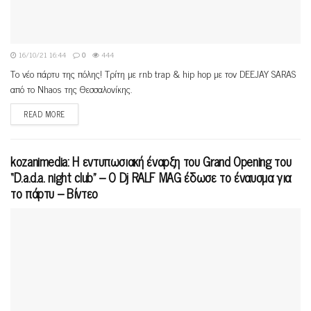
16/10/21 16:44
0
444
Το νέο πάρτυ της πόλης! Τρίτη με rnb trap & hip hop με τον DEEJAY SARAS
από το Nhaos της Θεσσαλονίκης.
READ MORE
kozanimedia: Η εντυπωσιακή έναρξη του Grand Opening του
“D.a.d.a. night club” – Ο Dj RALF MAG έδωσε το έναυσμα για
το πάρτυ – Βίντεο