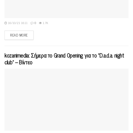
16/10/21 16:11
0
1.7K
READ MORE
kozanimedia: Σήμερα το Grand Opening για το “D.a.d.a. night
club” – Βίντεο