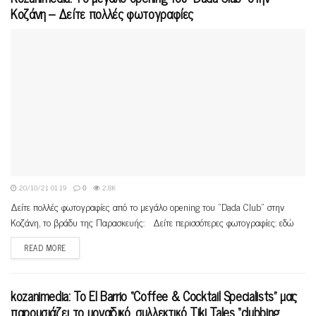
Κοζάνη – Δείτε πολλές φωτογραφίες
20/10/21 01:19
0
2.8K
Δείτε πολλές φωτογραφίες από το μεγάλο opening του "Dada Club" στην
Κοζάνη, το βράδυ της Παρασκευής: Δείτε περισσότερες φωτογραφίες: εδώ
READ MORE
kozanimedia: To El Barrio “Coffee & Cocktail Specialists” μας
παρουσιάζει το μοναδικό, συλλεκτικό Tiki Tales “clubbing