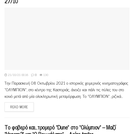
27/10
21/10/21 00:16
0
130
Την Παρασκευή 08 Οκτωβρίου 2021 ο ιστορικός χειμερινός κινηματογράφος
«ΟΛΥΜΠΙΟΝ», στο κέντρο της Καστοριάς, άνοιξε και πάλι τις πύλες του στο
κοινό μετά από μία ολοκληρωτική μεταμόρφωση. Το «ΟΛΥΜΠΙΟΝ», ριζικά...
READ MORE
Το φοβερό και…τρομερό “Dune” στο “Oλύμπιον” – Μαζί