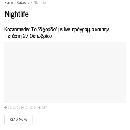
Home
Category
Nightlife
Nightlife
Kozanimedia: Το “δίχορδο” με live πρόγραμμα και την
Τετάρτη 27 Οκτωβρίου
25/10/21 16:19
0
217
READ MORE