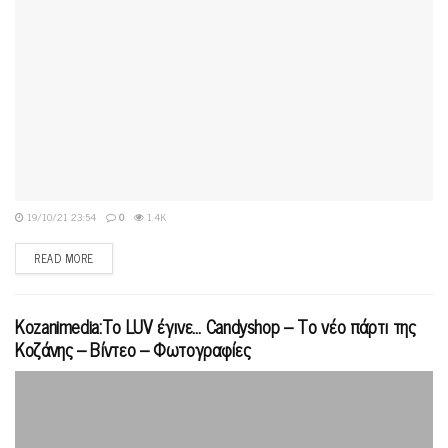
19/10/21 23:54
0
1.4K
READ MORE
Kozanimedia:Το LUV έγινε… Candyshop – Το νέο πάρτι της
Κοζάνης – Βίντεο – Φωτογραφίες