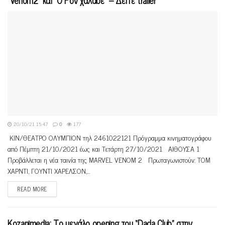
“Venom2” και “Ο Ρον χάλασε” – Δείτε trailer
20/10/21 15:47
0
177
ΚΙΝ/ΘΕΑΤΡΟ ΟΛΥΜΠΙΟΝ τηλ 2461022121 Πρόγραμμα κινηματογράφου
από Πέμπτη 21/10/2021 έως και Τετάρτη 27/10/2021 ΑΙΘΟΥΣΑ 1
Προβάλλεται η νέα ταινία της MARVEL VENOM 2 Πρωταγωνιστούν: ΤΟΜ
ΧΑΡΝΤΙ, ΓΟΥΝΤΙ ΧΑΡΕΛΣΟΝ,...
READ MORE
Kozanimedia: Το μεγάλο opening του “Dada Club” στην