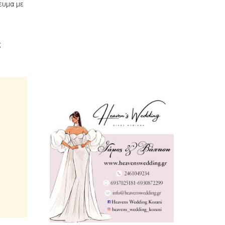
ευμα με
ς