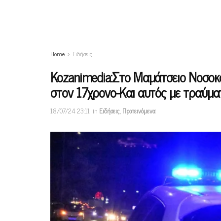
Home
Ειδήσεις
Kozanimedia:Στο Μαμάτσειο Νοσοκομ
στον 17χρονο-Και αυτός με τραύματ
18/07/24 23:11
in
Ειδήσεις
,
Προτεινόμενα