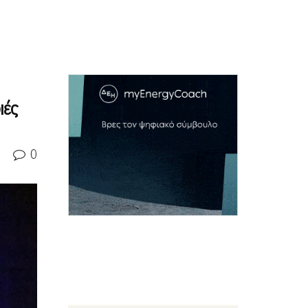
ιές
0