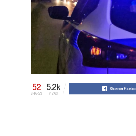
52
5.2k
Share on Faceboo
SHARES
VIEWS