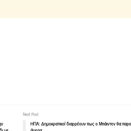
Next Post
ην
ΗΠΑ: Δημοκρατικοί διαρρέουν πως ο Μπάιντεν θα παρα
δι με
άμεσα