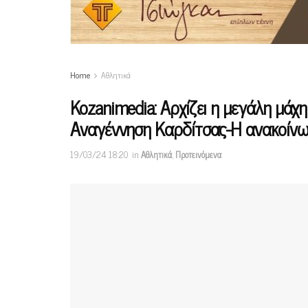
Home
Αθλητικά
Kozanimedia: Αρχίζει η μεγάλη μάχ
Αναγέννηση Καρδίτσας-Η ανακοίνωσ
19/03/24 18:20
in
Αθλητικά
,
Προτεινόμενα