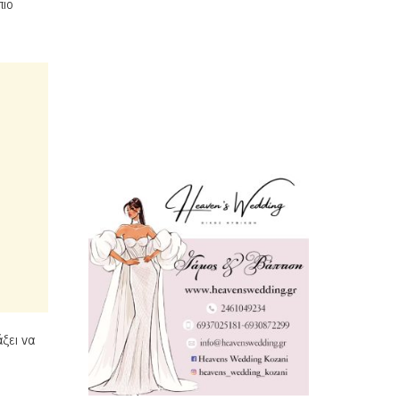
πιο
άξει να