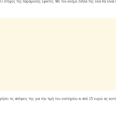
 στόχος της παραμονής εφικτός. Με τον κόσμο δίπλα της όλα θα είναι 
ει τις απόψεις της για την τιμή του εισιτηρίου κι από 15 ευρώ ας κοιτ