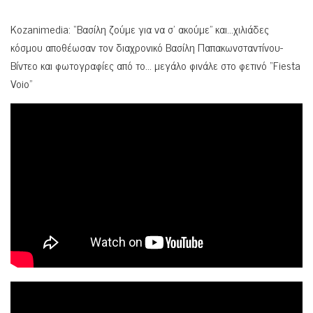
Kozanimedia: “Βασίλη ζούμε για να σ’ ακούμε” και…χιλιάδες
κόσμου αποθέωσαν τον διαχρονικό Βασίλη Παπακωνσταντίνου-
Βίντεο και φωτογραφίες από το… μεγάλο φινάλε στο φετινό “Fiesta
Voio”