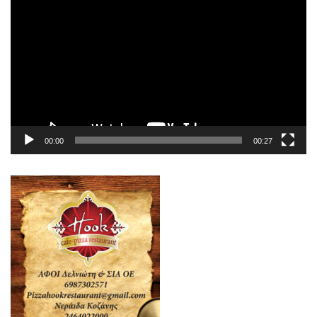
Αναπαραγωγής
Βίντεο
00:00
00:27