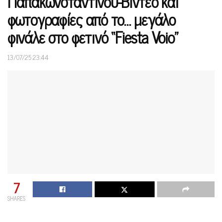
Παπακωνσταντίνου-Βίντεο και
φωτογραφίες από το… μεγάλο
φινάλε στο φετινό “Fiesta Voio”
13/07/25 23:44
7
SHARES