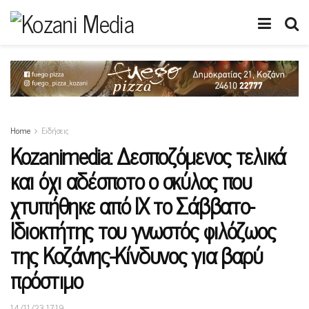
Home
Ειδήσεις
Kozanimedia: Δεσποζόμενος τελικά
και όχι αδέσποτο ο σκύλος που
χτυπήθηκε από ΙΧ το Σάββατο-
Ιδιοκτήτης του γνωστός φιλόζωος
της Κοζάνης-Κίνδυνος για βαρύ
πρόστιμο
14/11/23 17:19