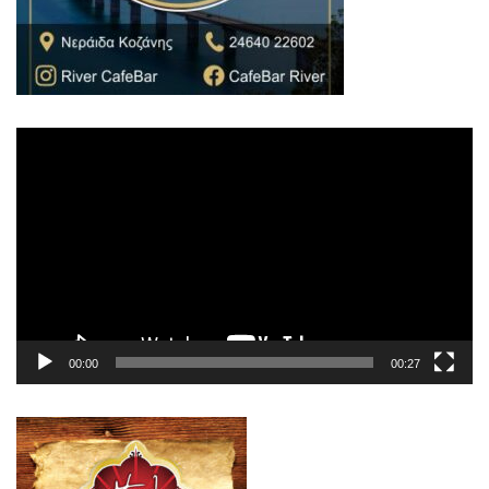
Πρόγραμμα
Αναπαραγωγής
Βίντεο
00:00
00:27