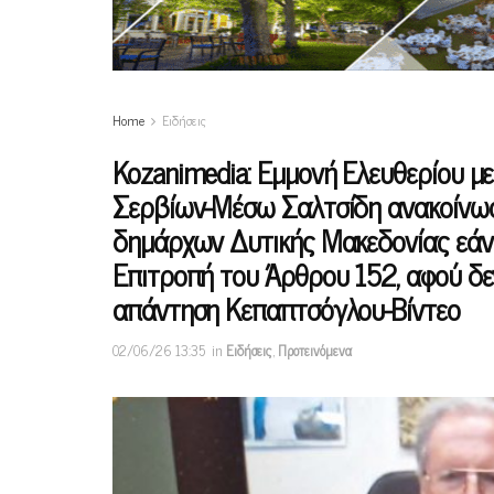
Home
Ειδήσεις
Kozanimedia: Εμμονή Ελευθερίου μ
Σερβίων-Μέσω Σαλτσίδη ανακοίνωσε
δημάρχων Δυτικής Μακεδονίας εάν
Επιτροπή του Άρθρου 152, αφού δε
απάντηση Κεπαπτσόγλου-Βίντεο
02/06/26 13:35
in
Ειδήσεις
,
Προτεινόμενα