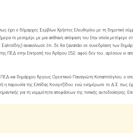
ται πως έχει ο δήμαρχος Σερβίων Χρήστος Ελευθερίου με τη δημοτική σύ
ήμερα το μεσημέρι, με μια απίθανη απόφαση του (την οποία μετέφερε σ
 Σαλτσίδης) ανακοίνωσε ότι…δε θα ξαναπάει σε συνεδρίαση των δημά
 της ΠΕΔ στην Επιτροπή του Άρθρου 152, αφού δεν του…αρέσουν οι απ
ς ΠΕΔ και δημάρχου Άργους Ορεστικού Παναγιώτη Κεπαπτσόγλου, ο οπ
ή η παρουσία της Ελπίδας Κουϊμτζίδου, ενώ ενημέρωσε το Δ.Σ. πως έχ
σημαντικής για τη νομιμότητα αποφάσεων της τοπικής αυτοδιοίκησης, Επ