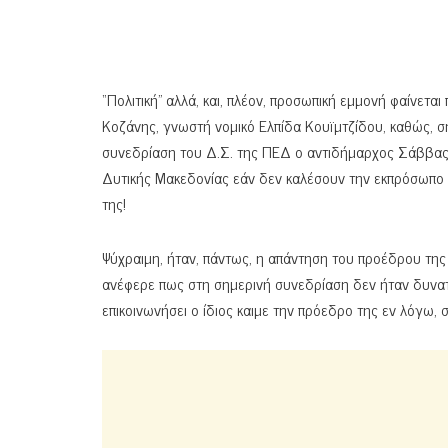
“Πολιτική” αλλά, και, πλέον, προσωπική εμμονή φαίνε
Κοζάνης, γνωστή νομικό Ελπίδα Κουϊμτζίδου, καθώς, σ
συνεδρίαση του Δ.Σ. της ΠΕΔ ο αντιδήμαρχος Σάββας
Δυτικής Μακεδονίας εάν δεν καλέσουν την εκπρόσωπο
της!
Ψύχραιμη, ήταν, πάντως, η απάντηση του προέδρου τη
ανέφερε πως στη σημερινή συνεδρίαση δεν ήταν δυνατ
επικοινωνήσει ο ίδιος καιμε την πρόεδρο της εν λόγω, 