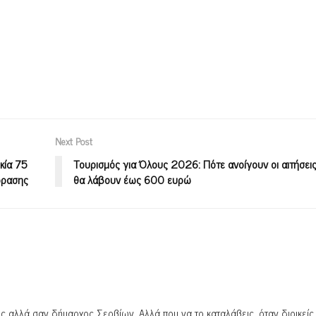
Next Post
κία 75
Τουρισμός για Όλους 2026: Πότε ανοίγουν οι αιτήσεις
όρασης
θα λάβουν έως 600 ευρώ
ς αλλά σαν δήμαρχος Σερβίων. Αλλά που να το καταλάβεις, όταν διοικείς