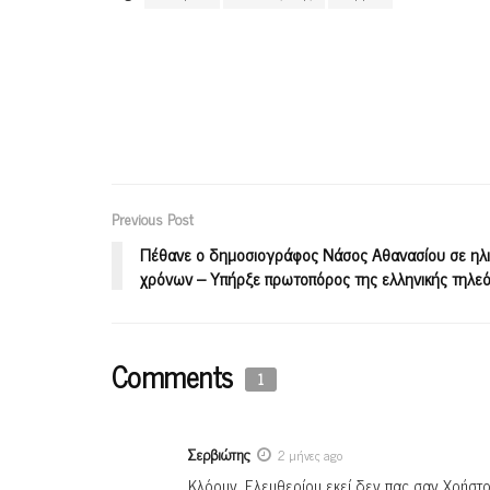
Previous Post
Πέθανε ο δημοσιογράφος Νάσος Αθανασίου σε ηλι
χρόνων – Υπήρξε πρωτοπόρος της ελληνικής τηλε
Comments
1
Σερβιώτης
2 μήνες ago
Κλόουν. Ελευθερίου εκεί δεν πας σαν Χρήστο