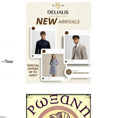
 – Ποιοι
 τον