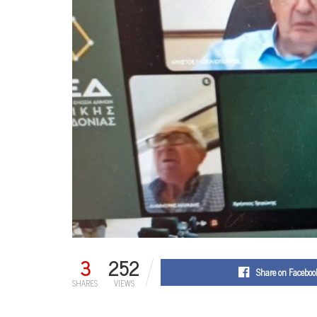
3
252
Share on Faceboo
SHARES
VIEWS