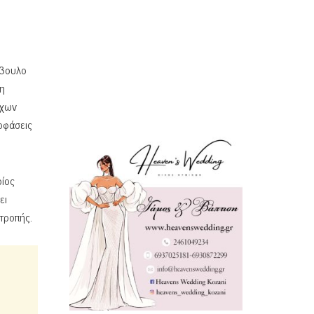
μβουλο
τη
ρχων
οφάσεις
οίος
ει
ιτροπής.