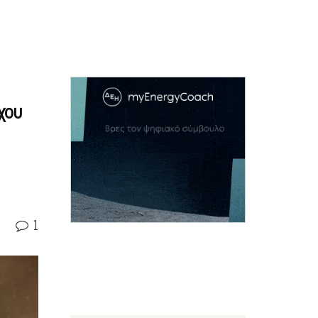
χου
1