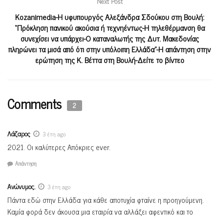
Next Post
Kozanimedia-Η υφυπουργός Αλεξάνδρα Σδούκου στη Βουλή:
“Πρόκληση πανικού ακούσια ή τεχνηέντως-Η τηλεθέρμανση θα
συνεχίσει να υπάρχει-Ο καταναλωτής της Δυτ. Μακεδονίας
πληρώνει τα μισά από ότι στην υπόλοιπη Ελλάδα”-Η απάντηση στην
ερώτηση της Κ. Βέττα στη Βουλή-Δείτε το βίντεο
Comments
2
Λάζαρος
3 έτη ago
2021. Οι καλύτερες Απόκριες ever.
Απάντηση
Ανώνυμος.
3 έτη ago
Πάντα εδώ στην Ελλάδα για κάθε αποτυχία φταίνε η προηγούμενη.
Καμία φορά δεν άκουσα μια εταιρία να αλλάξει αφεντικό και το