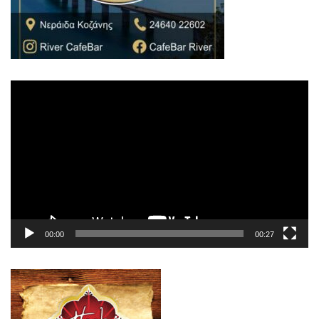
Πρόγραμμα
Αναπαραγωγής
Βίντεο
00:00
00:27