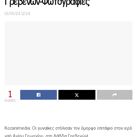
Γρεβενών-Φωτογραφίες
03/05/24 12:24
1
SHARES
Kozanimedia: Οι γυναίκες στόλισαν τον όμορφο επιτάφιο στον ιερό
ναό Αγίου Γεωργίου, στη Λάβδα Γρεβενών!