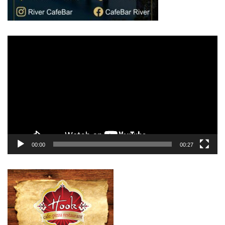
Πρόγραμμα
Αναπαραγωγής
Βίντεο
00:00
00:27