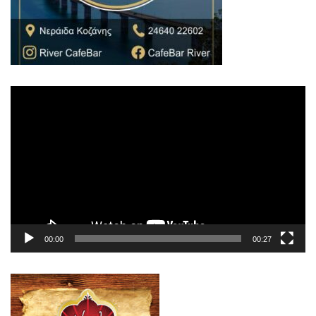
Πρόγραμμα
Αναπαραγωγής
Βίντεο
00:00
00:27