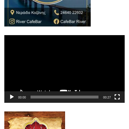
Πρόγραμμα
Αναπαραγωγής
Βίντεο
00:00
00:27