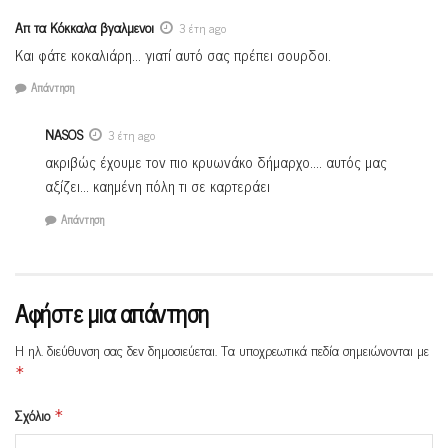
Απ τα Κόκκαλα βγαλμενοι
3 έτη ago
Και φάτε κοκαλιάρη… γιατί αυτό σας πρέπει σουρδοι.
Απάντηση
NASOS
3 έτη ago
ακριβώς έχουμε τον πιο κρυωνάκο δήμαρχο…. αυτός μας
αξίζει… καημένη πόλη τι σε καρτεράει
Απάντηση
Αφήστε μια απάντηση
Η ηλ. διεύθυνση σας δεν δημοσιεύεται.
Τα υποχρεωτικά πεδία σημειώνονται με
*
Σχόλιο
*