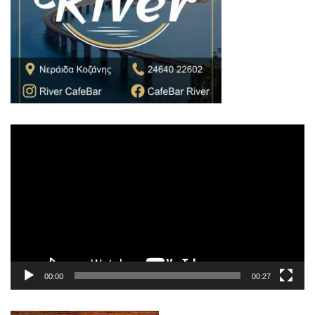
Πρόγραμμα
Αναπαραγωγής
Βίντεο
00:00
00:27