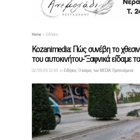
Home
Ειδήσεις
Kozanimedia: Πώς συνέβη το χθεσιν
του αυτοκινήτου-“Ξαφνικά είδαμε τα
02/05/26 12:45
in
Ειδήσεις
,
Ο κοσμος των MEDIA
,
Προτεινόμενα