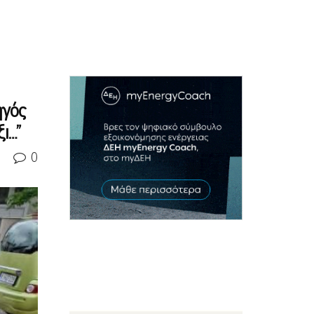
ηγός
ι…”
0