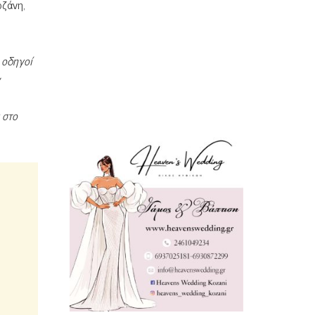
οζάνη,
ι οδηγοί
 στο