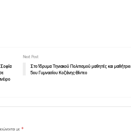
Next Post
 Σοφία
Στο Ίδρυμα Τηνιακού Πολιτισμού μαθητές και μαθήτριε
σε
5ου Γυμνασίου Κοζάνης-Βίντεο
ανέιρο
μειώνονται με
*