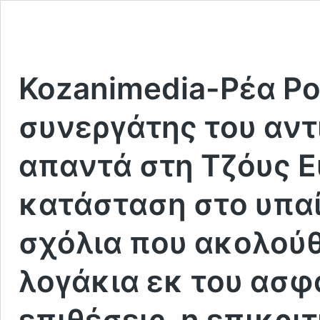
Kozanimedia-Ρέα Ρο
συνεργάτης του αντ
απαντά στη Τζόυς Ευ
κατάσταση στο υπαί
σχόλια που ακολούθ
λογάκια εκ του ασφ
επιθέσεις, η επικρ