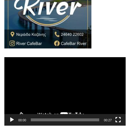
Πρόγραμμα
Αναπαραγωγής
Βίντεο
00:00
00:27