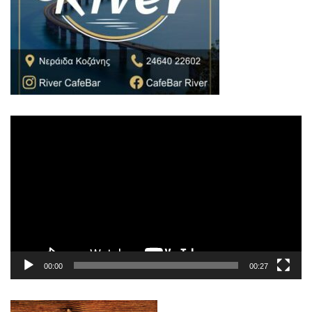
Πρόγραμμα
Αναπαραγωγής
Βίντεο
00:00
00:27