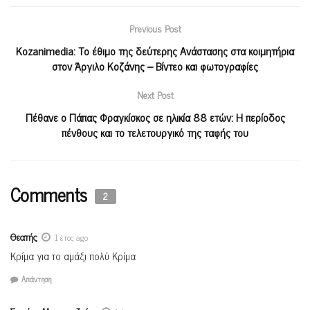
Previous Post
Kozanimedia: Το έθιμο της δεύτερης Ανάστασης στα κοιμητήρια
στον Άργιλο Κοζάνης – Βίντεο και φωτογραφίες
Next Post
Πέθανε ο Πάπας Φραγκίσκος σε ηλικία 88 ετών: Η περίοδος
πένθους και το τελετουργικό της ταφής του
Comments
2
Θεατής
1 έτος ago
Κρίμα για το αμάξι πολύ Κρίμα
Απάντηση