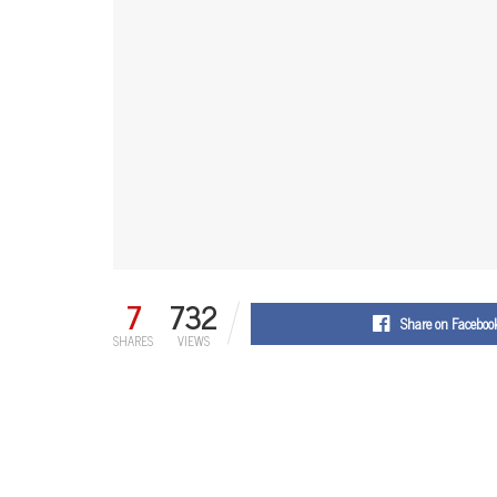
7
732
Share on Faceboo
SHARES
VIEWS