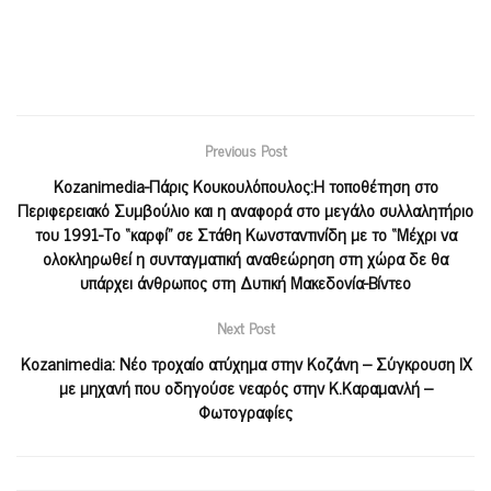
Previous Post
Kozanimedia-Πάρις Κουκουλόπουλος:Η τοποθέτηση στο
Περιφερειακό Συμβούλιο και η αναφορά στο μεγάλο συλλαλητήριο
του 1991-Το “καρφί” σε Στάθη Κωνσταντινίδη με το “Μέχρι να
ολοκληρωθεί η συνταγματική αναθεώρηση στη χώρα δε θα
υπάρχει άνθρωπος στη Δυτική Μακεδονία-Βίντεο
Next Post
Kozanimedia: Νέο τροχαίο ατύχημα στην Κοζάνη – Σύγκρουση ΙΧ
με μηχανή που οδηγούσε νεαρός στην Κ.Καραμανλή –
Φωτογραφίες