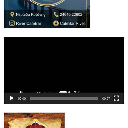
Πρόγραμμα
Αναπαραγωγής
Βίντεο
00:00
00:27