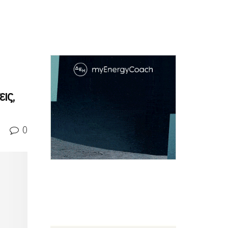
ις,
0