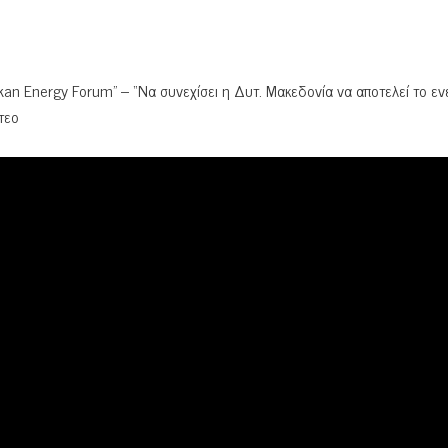
kan Energy Forum” – “Να συνεχίσει η Δυτ. Μακεδονία να αποτελεί το εν
τεο