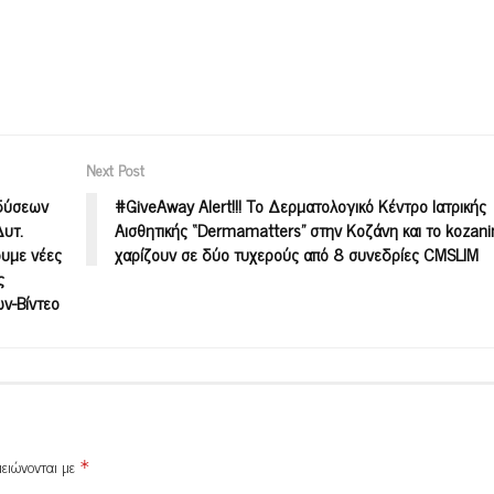
Next Post
νδύσεων
#GiveAway Alert!!! Το Δερματολογικό Κέντρο Ιατρικής
Δυτ.
Αισθητικής “Dermamatters” στην Κοζάνη και το kozan
ουμε νέες
χαρίζουν σε δύο τυχερούς από 8 συνεδρίες CMSLIM
ς
ν-Βίντεο
μειώνονται με
*