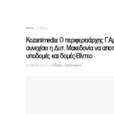
Home
Ειδήσεις
Kozanimedia: O περιφερειάρχης Γ.Α
συνεχίσει η Δυτ. Μακεδονία να αποτ
υποδομές και δομές-Βίντεο
23/05/24 22:19
in
Ειδήσεις
,
Προτεινόμενα