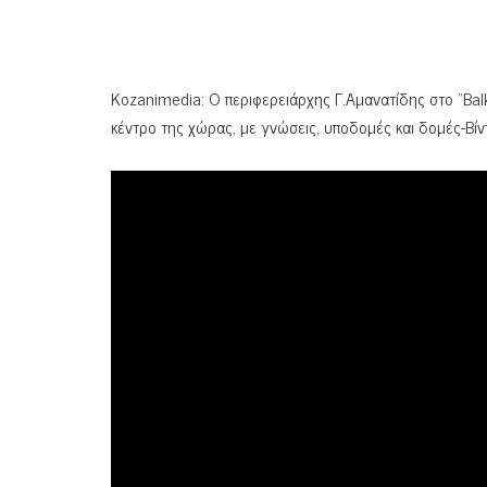
Kozanimedia: O περιφερειάρχης Γ.Αμανατίδης στο “Βal
κέντρο της χώρας, με γνώσεις, υποδομές και δομές-Βίν