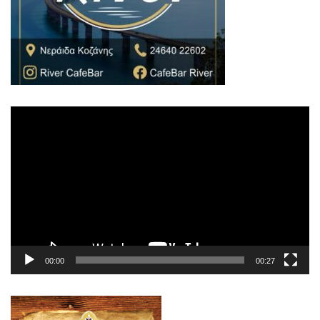
Πρόγραμμα
Αναπαραγωγής
Βίντεο
00:00
00:27