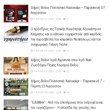
Δήμος Βοΐου: Πολιτιστικό Καλοκαίρι – Παρασκευή 07
Αυγούστου
6 ΑΥΓΟΎΣΤΟΥ 2026
0
27
Ο πρόεδρος της Τοπικής Κοινότητας Αξιοκάστρου-
Κλήματος και οι κάτοικοι ευχαριστούν από καρδιάς
τον πυροσβέστη του κλιμακίου Νεαπόλεως και τον
συγχωριανό Γιάννη Γκόλα
5 ΑΥΓΟΎΣΤΟΥ 2026
0
20
Δήμος Βοΐου: Ιερά Αγρυπνία στον Ιερό Ναό
Ζωοδόχου Πηγής Χορηγού Βοΐου
5 ΑΥΓΟΎΣΤΟΥ 2026
0
23
Δήμος Βοΐου:Πολιτιστικό Καλοκαίρι – Παρασκευή 7 –
Πέμπτη 13 Αυγούστου
3 ΑΥΓΟΎΣΤΟΥ 2026
0
18
«EduMink» : Από τον επιστήμονα στον εκτροφέα και
τον εργαζόμενο – Η αλυσίδα της γνώσης που