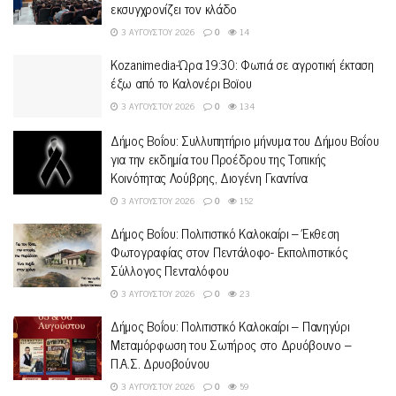
εκσυγχρονίζει τον κλάδο
3 ΑΥΓΟΎΣΤΟΥ 2026
0
14
Kozanimedia-Ώρα 19:30: Φωτιά σε αγροτική έκταση
έξω από το Καλονέρι Βοϊου
3 ΑΥΓΟΎΣΤΟΥ 2026
0
134
Δήμος Βοΐου: Συλλυπητήριο μήνυμα του Δήμου Βοΐου
για την εκδημία του Προέδρου της Τοπικής
Κοινότητας Λούβρης, Διογένη Γκαντίνα
3 ΑΥΓΟΎΣΤΟΥ 2026
0
152
Δήμος Βοΐου: Πολιτιστικό Καλοκαίρι – Έκθεση
Φωτογραφίας στον Πεντάλοφο- Εκπολιτιστικός
Σύλλογος Πενταλόφου
3 ΑΥΓΟΎΣΤΟΥ 2026
0
23
Δήμος Βοΐου: Πολιτιστικό Καλοκαίρι – Πανηγύρι
Μεταμόρφωση του Σωτήρος στο Δρυόβουνο –
Π.Α.Σ. Δρυοβούνου
3 ΑΥΓΟΎΣΤΟΥ 2026
0
59