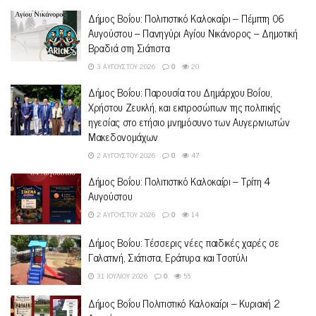
Δήμος Βοΐου: Πολιτιστικό Καλοκαίρι – Πέμπτη 06
Αυγούστου – Πανηγύρι Αγίου Νικάνορος – Δημοτική
Βραδιά στη Σιάτιστα
3 ΑΥΓΟΎΣΤΟΥ 2026
0
20
Δήμος Βοΐου: Παρουσία του Δημάρχου Βοΐου,
Χρήστου Ζευκλή, και εκπροσώπων της πολιτικής
ηγεσίας στο ετήσιο μνημόσυνο των Αυγερινιωτών
Μακεδονομάχων
2 ΑΥΓΟΎΣΤΟΥ 2026
0
47
Δήμος Βοΐου: Πολιτιστικό Καλοκαίρι – Τρίτη 4
Αυγούστου
2 ΑΥΓΟΎΣΤΟΥ 2026
0
14
Δήμος Βοΐου: Τέσσερις νέες παιδικές χαρές σε
Γαλατινή, Σιάτιστα, Εράτυρα και Τσοτύλι
31 ΙΟΥΛΊΟΥ 2026
0
55
Δήμος Βοΐου Πολιτιστικό Καλοκαίρι – Κυριακή 2