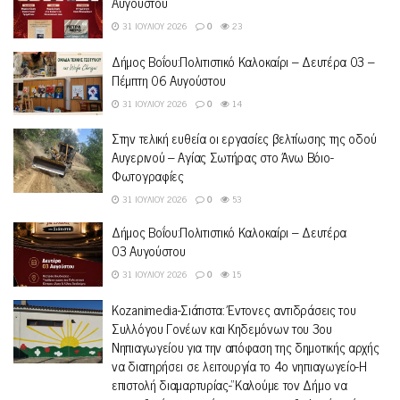
Αυγούστου
31 ΙΟΥΛΊΟΥ 2026
0
23
Δήμος Βοΐου:Πολιτιστικό Καλοκαίρι – Δευτέρα 03 –
Πέμπτη 06 Αυγούστου
31 ΙΟΥΛΊΟΥ 2026
0
14
Στην τελική ευθεία οι εργασίες βελτίωσης της οδού
Αυγερινού – Αγίας Σωτήρας στο Άνω Βόιο-
Φωτογραφίες
31 ΙΟΥΛΊΟΥ 2026
0
53
Δήμος Βοΐου:Πολιτιστικό Καλοκαίρι – Δευτέρα
03 Αυγούστου
31 ΙΟΥΛΊΟΥ 2026
0
15
Kozanimedia-Σιάτιστα: Έντονες αντιδράσεις του
Συλλόγου Γονέων και Κηδεμόνων του 3ου
Νηπιαγωγείου για την απόφαση της δημοτικής αρχής
να διατηρήσει σε λειτουργία το 4ο νηπιαγωγείο-Η
επιστολή διαμαρτυρίας-“Καλούμε τον Δήμο να