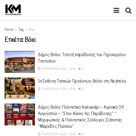
Home
Tag
Βόιο
Ετικέτα:
Βόιο
Δήμος Βοΐου: Τελετή παράδοσης του Γηροκομείου
Τσοτυλίου
7 ΑΥΓΟΎΣΤΟΥ 2026
0
0
1η Έκθεση Τοπικών Προϊόντων Βοΐου στη Νεάπολη
7 ΑΥΓΟΎΣΤΟΥ 2026
0
0
Δήμος Βοΐου: Πολιτιστικό Καλοκαίρι – Κυριακή 09
Αυγούστου – «Στον Κύκλο της Παράδοσης» ~
Μορφωτικός & Πολιτιστικός Σύλλογος Σιάτιστας
«Μαρκίδες Πούλιου»
7 ΑΥΓΟΎΣΤΟΥ 2026
0
0