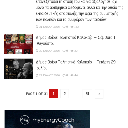
επανεξετάσει τη στάση του και να αξιολογήσει όχι
μόνο τα αριθμητικά δεδομένα, αλλά και την ουσία της
εκπαιδευτικής αποστολής, την αξία της συμμετοχής
των πολιτών και το συμφέρον των παιδιών”
31 ΙΟΥΛΊΟΥ 2026
0
163
Δήμος Βοΐου: Πολιτιστικό Καλοκαίρι – Σάββατο 1
Αυγούστου
30 ΙΟΥΛΊΟΥ 2026
0
30
Δήμος Βοΐου Πολιτιστικό Καλοκαίρι – Τετάρτη 29
Ιουλίου
29 ΙΟΥΛΊΟΥ 2026
0
44
1
2
…
31
PAGE 1 OF 31