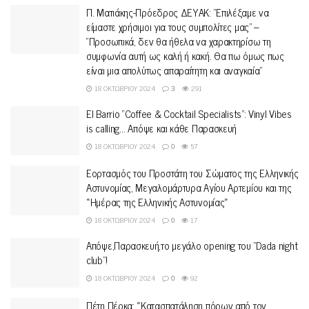
Π. Ματιάκης-Πρόεδρος ΔΕΥΑΚ: “Επιλέξαμε να
είμαστε χρήσιμοι για τους συμπολίτες μας” –
“Προσωπικά, δεν θα ήθελα να χαρακτηρίσω τη
συμφωνία αυτή ως καλή ή κακή. Θα πω όμως πως
είναι μια απολύτως απαραίτητη και αναγκαία”
18 ΟΚΤΩΒΡΊΟΥ 2024
3
291
El Barrio “Coffee & Cocktail Specialists”: Vinyl Vibes
is calling… Απόψε και κάθε Παρασκευή
18 ΟΚΤΩΒΡΊΟΥ 2024
0
57
Εορτασμός του Προστάτη του Σώματος της Ελληνικής
Αστυνομίας, Μεγαλομάρτυρα Αγίου Αρτεμίου και της
«Ημέρας της Ελληνικής Αστυνομίας»
18 ΟΚΤΩΒΡΊΟΥ 2024
0
17
Απόψε,Παρασκευή,το μεγάλο opening του “Dada night
club”!
18 ΟΚΤΩΒΡΊΟΥ 2024
0
92
Πέτη Πέρκα: «Κατασπατάληση πόρων από τον