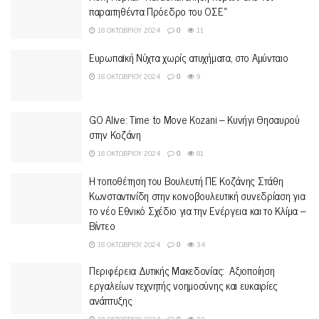
παραιτηθέντα Πρόεδρο του ΟΣΕ»
18 ΟΚΤΩΒΡΊΟΥ 2024
0
11
Ευρωπαϊκή Νύχτα χωρίς ατυχήματα, στο Αμύνταιο
18 ΟΚΤΩΒΡΊΟΥ 2024
0
9
GO Alive: Time to Move Kozani – Κυνήγι Θησαυρού
στην Κοζάνη
18 ΟΚΤΩΒΡΊΟΥ 2024
0
81
Η τοποθέτηση του Βουλευτή ΠΕ Κοζάνης Στάθη
Κωνσταντινίδη στην κοινοβουλευτική συνεδρίαση για
το νέο Εθνικό Σχέδιο για την Ενέργεια και το Κλίμα –
Βίντεο
18 ΟΚΤΩΒΡΊΟΥ 2024
0
34
Περιφέρεια Δυτικής Μακεδονίας: Αξιοποίηση
εργαλείων τεχνητής νοημοσύνης και ευκαιρίες
ανάπτυξης
18 ΟΚΤΩΒΡΊΟΥ 2024
0
22