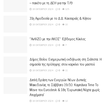
– πακέτο με τη ΔΕΗ για την Τ/Θ
18 ΟΚΤΩΒΡΊΟΥ 2024
0
125
31η Αιμοδοσία με το Δ.Δ. Καισαριάς & Κήπου
18 ΟΚΤΩΒΡΊΟΥ 2024
0
10
«ΑνθίΖΩ με την ΑΚΟΣ» -Έβδομος Κύκλος
18 ΟΚΤΩΒΡΊΟΥ 2024
0
7
Δήμος Βοΐου: Ενημερωτική εκδήλωση στη Σιάτιστα: Η
σημασία της πρόληψης στον καρκίνο του μαστού
18 ΟΚΤΩΒΡΊΟΥ 2024
0
11
Διπλή δράση των Ενεργών Νέων Δυτικής
Μακεδονίας το Σάββατο 19/10: Καμπάνια Time To
Move του Eurodesk & 18η “Ευρωπαϊκή Νύχτα χωρίς
Ατυχήματα”
18 ΟΚΤΩΒΡΊΟΥ 2024
0
12