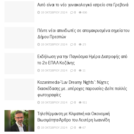
Αυτό είναι το νέο γυναικολογικό ιατρείο στα Γρεβενά
18 ΟΚΤΩΒΡΊΟΥ 2024
0
606
Πέντε νέοι απινιδωτές σε απομακρυσμένα σημεία του
Δήμου Πρεσπών
18 ΟΚΤΩΒΡΊΟΥ 2024
0
25
Εκδήλωση για την Παγκόσμια Ημέρα Διατροφής από
το 2ο ΕΠΑ.Λ Κοζάνης
18 ΟΚΤΩΒΡΊΟΥ 2024
0
11
Kozanimedia-“Luv Dreamy Nights”: Νύχτες
διασκέδασης με…υπέροχες παρουσίες-Δείτε πολλές
φωτογραφίες
18 ΟΚΤΩΒΡΊΟΥ 2024
0
911
Τηλεθέρμανση με Κλιματική και Οικονομική
Βιωσιμότητα-Άρθρο του Λευτέρη Ιωαννίδη
18 ΟΚΤΩΒΡΊΟΥ 2024
0
67