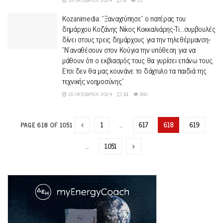
Kozanimedia: “Ξαναχτύπησε” ο πατέρας του
δημάρχου Κοζάνης Νίκος Κοκκαλιάρης-Τι…συμβουλές
δίνει στους τρεις δημάρχους για την τηλεθέρμανση-
“Ν’αναθέσουν στον Κούγια την υπόθεση για να
μάθουν ότι ο εκβιασμός τους θα γυρίσει επάνω τους.
Έτσι δεν θα μας κουνάνε το δάχτυλο τα παιδιά της
τεχνικής νοημοσύνης”
18 ΟΚΤΩΒΡΊΟΥ 2024
11
860
1
…
617
618
619
PAGE 618 OF 1051
…
1.051