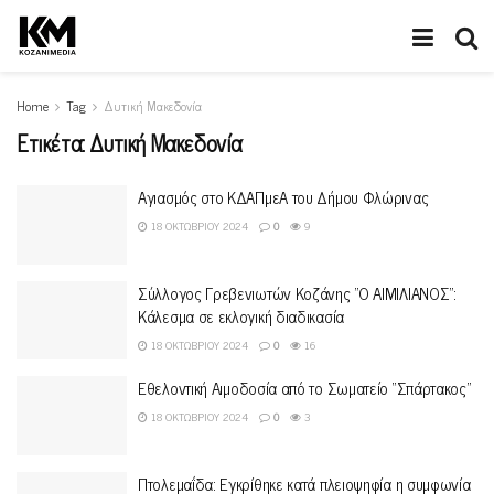
Home
Tag
Δυτική Μακεδονία
Ετικέτα:
Δυτική Μακεδονία
Αγιασμός στο ΚΔΑΠμεΑ του Δήμου Φλώρινας
18 ΟΚΤΩΒΡΊΟΥ 2024
0
9
Σύλλογος Γρεβενιωτών Κοζάνης ”Ο ΑΙΜΙΛΙΑΝΟΣ”:
Κάλεσμα σε εκλογική διαδικασία
18 ΟΚΤΩΒΡΊΟΥ 2024
0
16
Εθελοντική Αιμοδοσία από το Σωματείο “Σπάρτακος”
18 ΟΚΤΩΒΡΊΟΥ 2024
0
3
Πτολεμαΐδα: Eγκρίθηκε κατά πλειοψηφία η συμφωνία