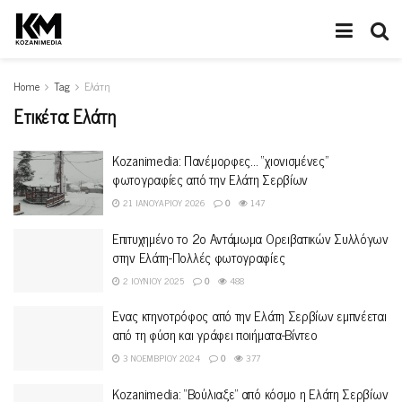
Home
Tag
Ελάτη
Ετικέτα:
Ελάτη
Kozanimedia: Πανέμορφες… “χιονισμένες”
φωτογραφίες από την Ελάτη Σερβίων
21 ΙΑΝΟΥΑΡΊΟΥ 2026
0
147
Επιτυχημένο το 2ο Αντάμωμα Ορειβατικών Συλλόγων
στην Ελάτη-Πολλές φωτογραφίες
2 ΙΟΥΝΊΟΥ 2025
0
488
Ένας κτηνοτρόφος από την Ελάτη Σερβίων εμπνέεται
από τη φύση και γράφει ποιήματα-Βίντεο
3 ΝΟΕΜΒΡΊΟΥ 2024
0
377
Κοzanimedia: “Βούλιαξε” από κόσμο η Ελάτη Σερβίων