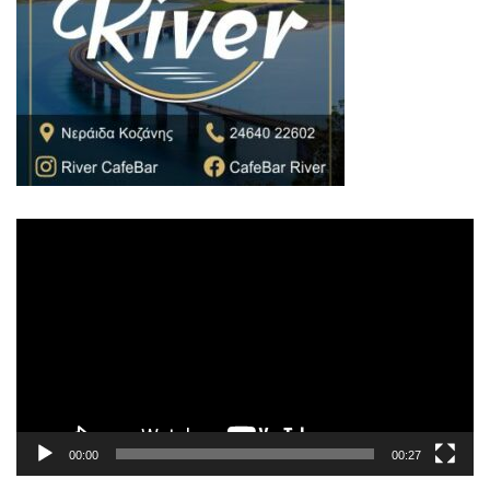
Πρόγραμμα
Αναπαραγωγής
Βίντεο
00:00
00:27