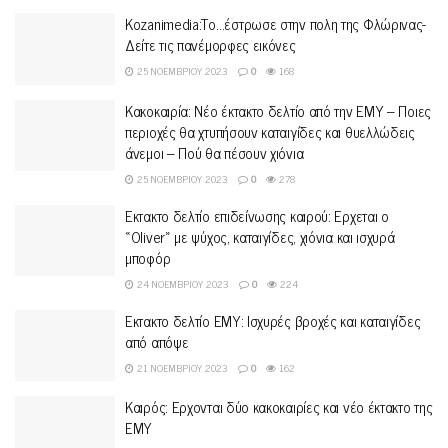
Kozanimedia:Το…έστρωσε στην πολη της Φλώρινας-
Δείτε τις πανέμορφες εικόνες
25 ΝΟΕΜΒΡΊΟΥ 2023
0
168
Κακοκαιρία: Νέο έκτακτο δελτίο από την ΕΜΥ – Ποιες
περιοχές θα χτυπήσουν καταιγίδες και θυελλώδεις
άνεμοι – Πού θα πέσουν χιόνια
25 ΝΟΕΜΒΡΊΟΥ 2023
0
278
Έκτακτο δελτίο επιδείνωσης καιρού: Ερχεται ο
«Oliver» με ψύχος, καταιγίδες, χιόνια και ισχυρά
μποφόρ
24 ΝΟΕΜΒΡΊΟΥ 2023
0
224
Έκτακτο δελτίο ΕΜΥ: Ισχυρές βροχές και καταιγίδες
από απόψε
21 ΝΟΕΜΒΡΊΟΥ 2023
0
162
Καιρός: Ερχονται δύο κακοκαιρίες και νέο έκτακτο της
ΕΜΥ