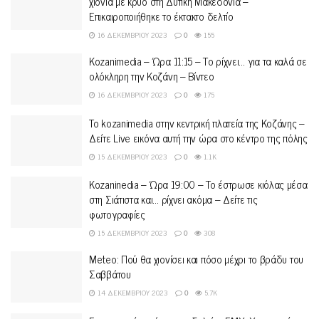
χιόνια με κρύο στη Δυτική Μακεδονία –
Επικαιροποιήθηκε το έκτακτο δελτίο
16 ΔΕΚΕΜΒΡΊΟΥ 2023
0
155
Kozanimedia – Ώρα 11:15 – Το ρίχνει… για τα καλά σε
ολόκληρη την Κοζάνη – Βίντεο
16 ΔΕΚΕΜΒΡΊΟΥ 2023
0
175
To kozanimedia στην κεντρική πλατεία της Κοζάνης –
Δείτε Live εικόνα αυτή την ώρα στο κέντρο της πόλης
15 ΔΕΚΕΜΒΡΊΟΥ 2023
0
1.1K
Kozaninedia – Ώρα 19:00 – To έστρωσε κιόλας μέσα
στη Σιάτιστα και… ρίχνει ακόμα – Δείτε τις
φωτογραφίες
15 ΔΕΚΕΜΒΡΊΟΥ 2023
0
308
Meteo: Πού θα χιονίσει και πόσο μέχρι το βράδυ του
Σαββάτου
14 ΔΕΚΕΜΒΡΊΟΥ 2023
0
5.7K