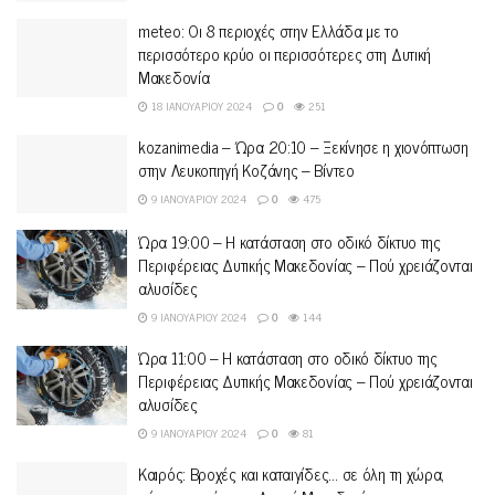
meteo: Οι 8 περιοχές στην Ελλάδα με το
περισσότερο κρύο οι περισσότερες στη Δυτική
Μακεδονία
18 ΙΑΝΟΥΑΡΊΟΥ 2024
0
251
kozanimedia – Ώρα 20:10 – Ξεκίνησε η χιονόπτωση
στην Λευκοπηγή Κοζάνης – Βίντεο
9 ΙΑΝΟΥΑΡΊΟΥ 2024
0
475
Ώρα 19:00 – Η κατάσταση στο οδικό δίκτυο της
Περιφέρειας Δυτικής Μακεδονίας – Πού χρειάζονται
αλυσίδες
9 ΙΑΝΟΥΑΡΊΟΥ 2024
0
144
Ώρα 11:00 – Η κατάσταση στο οδικό δίκτυο της
Περιφέρειας Δυτικής Μακεδονίας – Πού χρειάζονται
αλυσίδες
9 ΙΑΝΟΥΑΡΊΟΥ 2024
0
81
Καιρός: Βροχές και καταιγίδες… σε όλη τη χώρα,