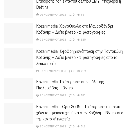
Επικαιροποίηση έκτακτου δελτίου ΕΜΥ: Υποχωρεί η
Bettina
26 ΝΟΕΜΒΡΊΟΥ 2023
0
55
Kozanimedia: Χιονοθύελλα στο Μαυροδένδρι
Κοζάνης – Δείτε βίντεο και φωτογραφίες
25 ΝΟΕΜΒΡΊΟΥ 2023
0
835
Kozanimedia: Σφοδρή χιονόπτωση στην Ποντοκώμη
Κοζάνης – Δείτε βίντεο και φωτογραφίες από το
λευκό τοπίο
25 ΝΟΕΜΒΡΊΟΥ 2023
0
289
Kozanimedia: Το έστρωσε στην πόλη της
Πτολεμαΐδας – Βίντεο
25 ΝΟΕΜΒΡΊΟΥ 2023
0
196
Kozanimedia – Ώρα 20:15 – Το έστρωσε το πρώτο
χιόνι του φετινού χειμώνα στην Κοζάνη – Βίντεο από
την κεντρική πλατεία
25 ΝΟΕΜΒΡΊΟΥ 2023
0
512