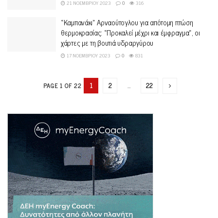
21 ΝΟΕΜΒΡΊΟΥ 2023
0
316
«Καμπανάκι» Αρναούτογλου για απότομη πτώση
θερμοκρασίας: «Προκαλεί μέχρι και έμφραγμα», οι
χάρτες με τη βουτιά υδραργύρου
17 ΝΟΕΜΒΡΊΟΥ 2023
0
831
1
2
…
22
PAGE 1 OF 22