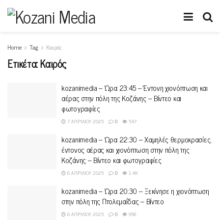
Home
Tag
Καιρός
Ετικέτα:
Καιρός
kozanimedia – Ώρα 23:45 – Έντονη χιονόπτωση και
αέρας στην πόλη της Κοζάνης – Βίντεο και
φωτογραφίες
7 ΑΠΡΙΛΊΟΥ 2025
0
547
kozanimedia – Ώρα 22:30 – Χαμηλές θερμοκρασίες,
έντονος αέρας και χιονόπτωση στην πόλη της
Κοζάνης – Βίντεο και φωτογραφίες
6 ΑΠΡΙΛΊΟΥ 2025
0
1.4K
kozanimedia – Ώρα 20:30 – Ξεκίνησε η χιονόπτωση
στην πόλη της Πτολεμαΐδας – Βίντεο
6 ΑΠΡΙΛΊΟΥ 2025
0
958