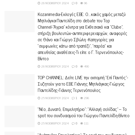
26 ΝΟΕΜΒΡΊΟΥ 2024
0
96
Kozanimedia-Εκλογές ΕΒΕ: Ο…κακός χαμός μεταξύ
Μητλιάγκα-Παντελίδη στο debate του Top
Channel-“Άγρια” κόντρα για Εκθεσιακό και “Clube”,
στήριξη βουλευτών-αντιπεριφερειαρχών, αναφορές
σε Θάνο και Γιώργο Σβώλη -Κατηγορίες για
“συμφωνίες κάτω από τραπέζι”, “παρέα” και
απευθείας αναθέσεις-Τι είπε ο Γ. Τερνενόπουλος-
Βίντεο
26 ΝΟΕΜΒΡΊΟΥ 2024
0
490
TOP CHANNEL: Δείτε LIVE την εκπομπή “Επί Παντός”-
Συζητούν για το ΕΒΕ Γιάννης Μητλιάγκας-Γιώργος
Παντελίδης-Γιάννης Τερνενόπουλος
25 ΝΟΕΜΒΡΊΟΥ 2024
1
296
“Νέο, Δυνατό, Επιμελητήριο”: “Αλλαγή σελίδας” – Το
spot του συνδυασμού του Γιώργου Παντελίδη-Βίντεο
25 ΝΟΕΜΒΡΊΟΥ 2024
0
111
“Aνάπτυξης Επιμελητήριο”: Το spot του συνδυασμού