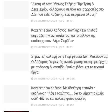
“Δίκαιη Αλλαγή”-Θάνος Τρέμης: “Την Τρίτη 3
Δεκεμβρίου αλλάζουμε σελίδα και ισορροπίες στο
Δ.Σ. του ΕΒΕ Κοζάνης. Σας περιμένω όλους!”
25 ΝΟΕΜΒΡΊΟΥ 2024
0
69
Kozanimedia:Ο Χρήστος Ποντίκης (“Da Kristo”)
εκφράζει την ανησυχία του για το μέλλον της
εστίασης στον Δήμο Σερβίων
25 ΝΟΕΜΒΡΊΟΥ 2024
0
73
Σημαντική αλλαγή στην Περιφέρεια Δυτ. Μακεδονίας:
Ο Λάζαρος Γκερεχτές αναπληρωτής περιφερειάρχης
με απόφαση Αμανατίδη-Αναλαμβάνει και τα τεχνικά
έργα
25 ΝΟΕΜΒΡΊΟΥ 2024
3
3.5K
Kozanimedia-Κρόκος: Με ιδιαίτερη επιτυχία η
εκδήλωση «Κόψε ταχύτητα….. όχι το νήμα της ζωής
σου» -Βίντεο και πολλές φωτογραφίες
25 ΝΟΕΜΒΡΊΟΥ 2024
0
153