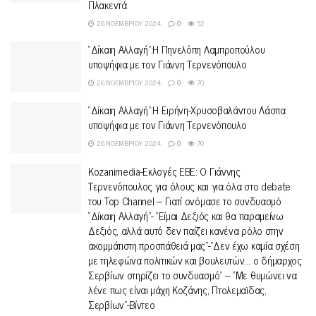
Πλακεντά
26 ΝΟΕΜΒΡΊΟΥ 2024
0
52
“Δίκαιη Αλλαγή”:Η Πηνελόπη Λαμπροπούλου
υποψήφια με τον Γιάννη Τερνενόπουλο
26 ΝΟΕΜΒΡΊΟΥ 2024
0
70
“Δίκαιη Αλλαγή”:Η Ειρήνη-Χρυσοβαλάντου Λάσπα
υποψήφια με τον Γιάννη Τερνενόπουλο
26 ΝΟΕΜΒΡΊΟΥ 2024
0
70
Kozanimedia-Εκλογές ΕΒΕ: Ο Γιάννης
Τερνενόπουλος για όλους και για όλα στο debate
του Top Channel – Γιατί ονόμασε το συνδυασμό
“Δίκαιη Αλλαγή”- “Είμαι Δεξιός και θα παραμείνω
Δεξιός, αλλά αυτό δεν παίζει κανένα ρόλο στην
ακομμάτιστη προσπάθειά μας”-“Δεν έχω καμία σχέση
με τηλεφώνα πολιτικών και βουλευτών… ο δήμαρχος
Σερβίων στηρίζει το συνδυασμό” – “Με θυμώνει να
λένε πως είναι μάχη Κοζάνης, Πτολεμαϊδας,
Σερβίων”-Βίντεο