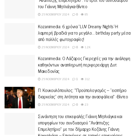
του Γιάννη Μητλιάγκα-Βίντεο
25 ΝΟΕΜΒΡΊΟΥ 2024
0
85
Kozanimedia: 6 χρόνια “LUV Dreamy Nights”-Η
λαμπερή βραδιά για το μεγάλο… birthday party μέσα
από πολλές φωτογραφίες!
25 ΝΟΕΜΒΡΊΟΥ 2024
0
1.2K
Kozanimedia: O Λάζαρος Γκερεχτές για την ανάληψη
καθηκόντων αναπληρωτή περιφερειάρχη Δυτ.
Μακεδονίας
25 ΝΟΕΜΒΡΊΟΥ 2024
1
312
Π. Κουκουλόπουλος: «Προϋπολογισμός – “εισιτήριο
διαρκείας” στη λιτότητα και την ανασφάλεια» -Βίντεο
25 ΝΟΕΜΒΡΊΟΥ 2024
0
23
Συνάντηση του επικεφαλής Γιάννη Μητλιάγκα και
υποψηφίων του συνδυασμού «Ανάπτυξης
Επιμελητήριο» με τον δήμαρχο Κοζάνης Γιάννη
Κοκκαλιάρη – Επισκέψεις σε τοπικές επιχειρήσεις