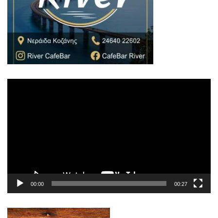
Πρόγραμμα
Αναπαραγωγής
Βίντεο
00:00
00:27