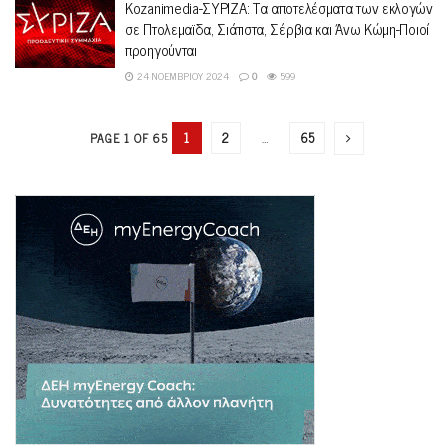
Kozanimedia-ΣΥΡΙΖΑ: Τα αποτελέσματα των εκλογών
σε Πτολεμαϊδα, Σιάτιστα, Σέρβια και Άνω Κώμη-Ποιοί
προηγούνται
24 ΝΟΕΜΒΡΊΟΥ 2024
0
599
1
2
…
65
PAGE 1 OF 65