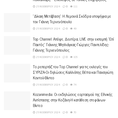
25 ΝΟΕΜΒΡΊΟΥ 2024
0
111
“Δίκαιη Μετάβαση”: Η Λεμονιά Σκόδρα υποψήφια με
τον Γιάννη Τερνενόπουλο
25 ΝΟΕΜΒΡΊΟΥ 2024
0
49
Top Channel: Απόψε, Δευτέρα, LIVE στην εκπομπή “Επί
Παντός” Γιάννης Μητλιάγκας-Γιώργος Παντελίδης-
Γιάννης Τερνενόπουλος
25 ΝΟΕΜΒΡΊΟΥ 2024
0
105
Tο ρεπορτάζ του Τοp Channel για τις εκλογές του
ΣΥΡΙΖΑ-Οι δηλώσεις Καλλιόπης Βέττα και Παναγιώτη
Κοντού-Βίντεο
25 ΝΟΕΜΒΡΊΟΥ 2024
0
74
Κοzanimedia: Οι εκδηλώσεις εορτασμού της Εθνικής
Αντίστασης στην Κοζάνη-Η κατάθεση στεφάνων-
Βίντεο
25 ΝΟΕΜΒΡΊΟΥ 2024
0
70