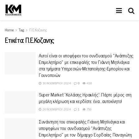
Home
Tag
Π.Ε.Κοζανης
Ετικέτα:
Π.Ε.Κοζανης
Αυτοί είναι οι υποψήφιοι του συνδυασμού «Ανάπτυξης
Επιμελητήριο» με επικεφαλής τον Γιάννη Μητλιάγκα
στα τμήματα Υπηρεσιών-Μεταποίησης-Εμπορίου και
Γουνοποιών
30 ΝΟΕΜΒΡΊΟΥ 2024
0
430
Super Market “Κολάσης Ηρακλής”: Πάρτε μέρος στη
μεγάλη κλήρωση και κερδίστε ένα…αυτοκίνητο!
26 ΝΟΕΜΒΡΊΟΥ 2024
1
759
Συνάντηση του επικεφαλής Γιάννη Μητλιάγκα και
υποψηφίων του συνδυασμού «Ανάπτυξης
Επιμελητήριο» με τον δήμαρχο Εορδαίας Παναγιώτη