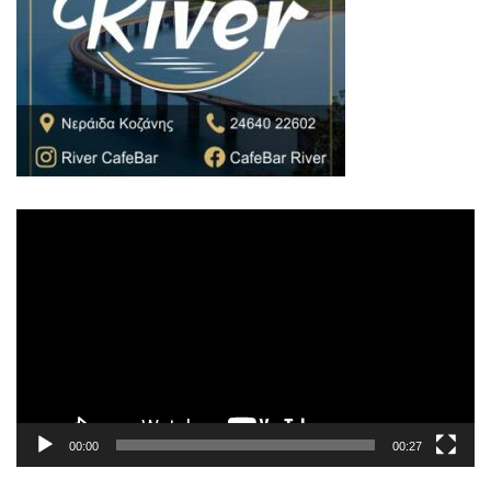
Πρόγραμμα
Αναπαραγωγής
Βίντεο
00:00
00:27