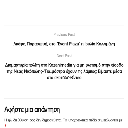
Previous Post
Απόψε, Παρασκευή, στο “Event Plaza” η Ιουλία Καλλιμάνη
Next Post
Διαμαρτυρία πολίτη στο Kozanimedia για μη φωτισμό στην είσοδο
της Νέας Νικόπολης-“Για..μόστρα έχουν τις λάμπες; Είμαστε μέσα
στο σκοτάδι”-Βίντεο
Αφήστε μια απάντηση
Η ηλ. διεύθυνση σας δεν δημοσιεύεται.
Τα υποχρεωτικά πεδία σημειώνονται με
*