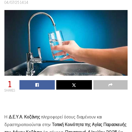
04/07/25 14:14
1
SHARES
Η
Δ.Ε.Υ.Α. Κοζάνης
πληροφορεί όσους διαμένουν και
δραστηριοποιούνται στην
Τοπική Κοινότητα της Αγίας Παρασκευής
του Δήμου Κοζάνης
ότι σήμερα,
Παρασκευή
4 Ιουλίου 2025
θα