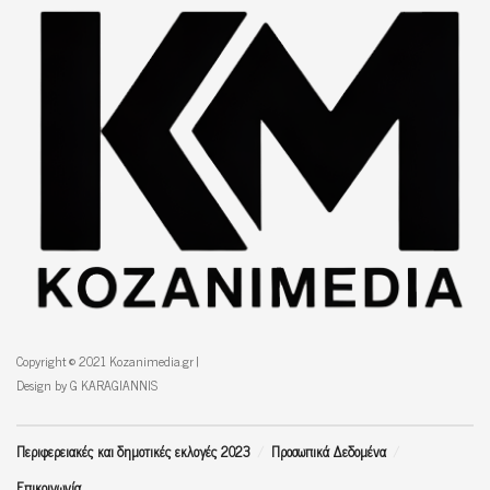
Copyright © 2021 Kozanimedia.gr |
Design by G KARAGIANNIS
Περιφερειακές και δημοτικές εκλογές 2023
Προσωπικά Δεδομένα
Επικοινωνία