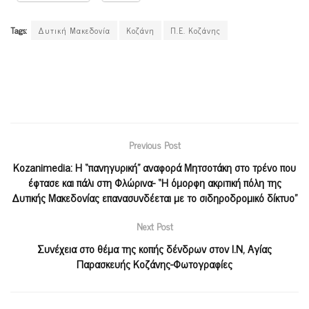
Tags:
Δυτική Μακεδονία
Κοζάνη
Π.Ε. Κοζάνης
Previous Post
Kozanimedia: H “πανηγυρική” αναφορά Μητσοτάκη στο τρένο που
έφτασε και πάλι στη Φλώρινα- “Η όμορφη ακριτική πόλη της
Δυτικής Μακεδονίας επανασυνδέεται με το σιδηροδρομικό δίκτυο”
Next Post
Συνέχεια στο θέμα της κοπής δένδρων στον Ι.Ν, Αγίας
Παρασκευής Κοζάνης-Φωτογραφίες