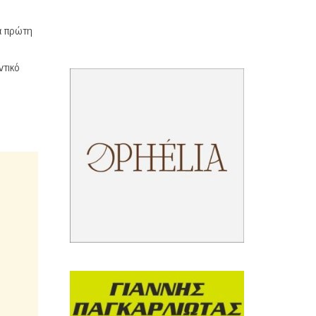
α πρώτη
ντικό