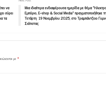
πει να
Μια ιδιαίτερα ενδιαφέρουσα ημερίδα με θέμα «Ηλεκτρο
χει σύρει
Εμπόριο, E–shop & Social Media» πραγματοποιήθηκε τ
ια τα
Τετάρτη 19 Νοεμβρίου 2025, στο Τραμπάντζειο Γυμν
Σιάτιστας
μειώνονται με
*