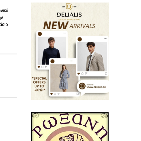
νικό
ην
άσιο