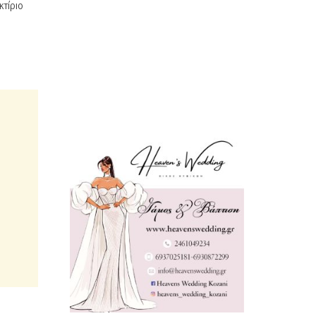
τίριο