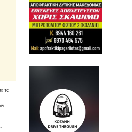
πό τα
των
ς»