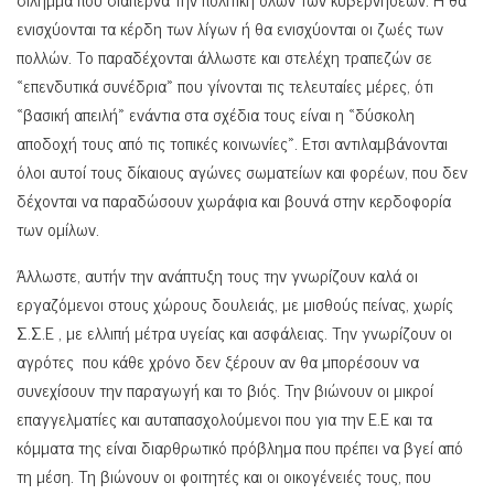
ενισχύονται τα κέρδη των λίγων ή θα ενισχύονται οι ζωές των
πολλών. Το παραδέχονται άλλωστε και στελέχη τραπεζών σε
«επενδυτικά συνέδρια» που γίνονται τις τελευταίες μέρες, ότι
«βασική απειλή» ενάντια στα σχέδια τους είναι η «δύσκολη
αποδοχή τους από τις τοπικές κοινωνίες». Ετσι αντιλαμβάνονται
όλοι αυτοί τους δίκαιους αγώνες σωματείων και φορέων, που δεν
δέχονται να παραδώσουν χωράφια και βουνά στην κερδοφορία
των ομίλων.
Άλλωστε, αυτήν την ανάπτυξη τους την γνωρίζουν καλά οι
εργαζόμενοι στους χώρους δουλειάς, με μισθούς πείνας, χωρίς
Σ.Σ.Ε , με ελλιπή μέτρα υγείας και ασφάλειας. Την γνωρίζουν οι
αγρότες που κάθε χρόνο δεν ξέρουν αν θα μπορέσουν να
συνεχίσουν την παραγωγή και το βιός. Την βιώνουν οι μικροί
επαγγελματίες και αυταπασχολούμενοι που για την Ε.Ε και τα
κόμματα της είναι διαρθρωτικό πρόβλημα που πρέπει να βγεί από
τη μέση. Τη βιώνουν οι φοιτητές και οι οικογένειές τους, που