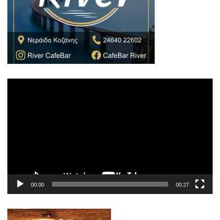
Πρόγραμμα
Αναπαραγωγής
Βίντεο
00:00
00:27