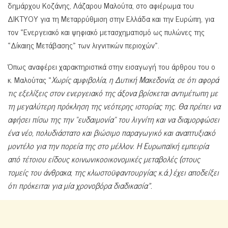
δημάρχου Κοζάνης, Λάζαρου Μαλούτα, στο αφιέρωμα του
ΔΙΚΤΥΟΥ για τη Μεταρρύθμιση στην Ελλάδα και την Ευρώπη, για
τον «Ενεργειακό και ψηφιακό μετασχηματισμό ως πυλώνες της
«Δίκαιης Μετάβασης» των λιγνιτικών περιοχών».
Όπως αναφέρει χαρακτηριστικά στην εισαγωγή του άρθρου του ο
κ. Μαλούτας «
Χωρίς αμφιβολία, η Δυτική Μακεδονία, σε ότι αφορά
τις εξελίξεις στον ενεργειακό της άξονα βρίσκεται αντιμέτωπη με
τη μεγαλύτερη πρόκληση της νεότερης ιστορίας της. Θα πρέπει να
αφήσει πίσω της την “ευδαιμονία” του λιγνίτη και να διαμορφώσει
ένα νέο, πολυδιάστατο και βιώσιμο παραγωγικό και αναπτυξιακό
μοντέλο για την πορεία της στο μέλλον. Η Ευρωπαϊκή εμπειρία
από τέτοιου είδους κοινωνικοοικονομικές μεταβολές (στους
τομείς του άνθρακα, της κλωστοϋφαντουργίας κ.ά.) έχει αποδείξει
ότι πρόκειται για μία χρονοβόρα διαδικασία».