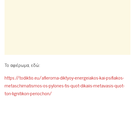
To αφιέρωμα, εδώ:
https://todiktio.eu/afieroma-diktyoy-energeiakos-kai-psifiakos-
metaschimatismos-os-pylones-tis-quot-dikaiis-metavasis-quot-
ton-lignitikon-periochon/