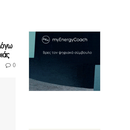
λόγω
ιάς
0