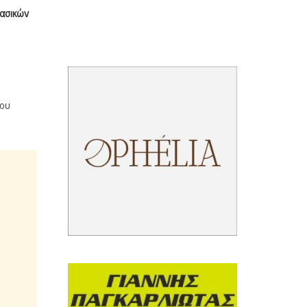
ασικών
του