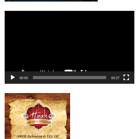
Πρόγραμμα
Αναπαραγωγής
Βίντεο
00:00
00:27