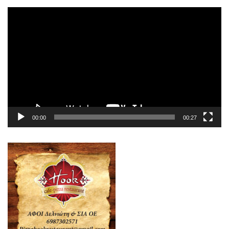
Πρόγραμμα
Αναπαραγωγής
Βίντεο
00:00
00:27