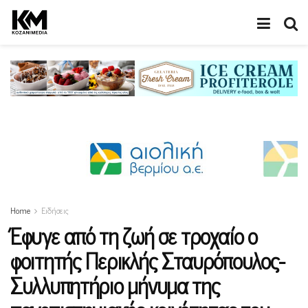
Home
Ειδήσεις
Έφυγε από τη ζωή σε τροχαίο ο
φοιτητής Περικλής Σταυρόπουλος-
Συλλυπητήριο μήνυμα της