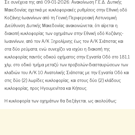
Σε συνέχεια της από 09-01-2026: Ανακοίνωση Γ.Ε.Δ. Δυτικής
Μακεδονίας σχετικά με κυκλοφοριακές ρυθμίσεις στην Εθνική οδό
Κοζάνης-Ιωαννίνων από τη Γενική Περιφερειακή Αστυνομική
Διεύθυνση Δυτικής Μακεδονίας ανακοινώνεται, ότι αίρεται η
διακοπή κυκλοφορίας των οχημάτων στην Εθνική οδό Κοζάνης-
Ιωαννίνων, από τον Α/Κ Ξηρολίμνης έως τον Α/Κ Σιάτιστας και
στα δύο ρεύματα, ενώ συνεχίζει να ισχύει η διακοπή της
κυκλοφορίας παντός οδικού οχήματος στην Εγνατία Οδό στο 181,1
χλμ, στο οδικό τμήμα μεταξύ των προβολών-διασταυρώσεων των
κλαδιών του Α/Κ 10 Ανατολικής Σιάτιστας με την Εγνατία Οδό και
στις δύο (2) λωρίδες κυκλοφορίας, και στους δύο (2) κλάδους
κυκλοφορίας, προς Ηγουμενίτσα και Κήπους.
Η κυκλοφορία των οχημάτων θα διεξάγεται, ως ακολούθως: