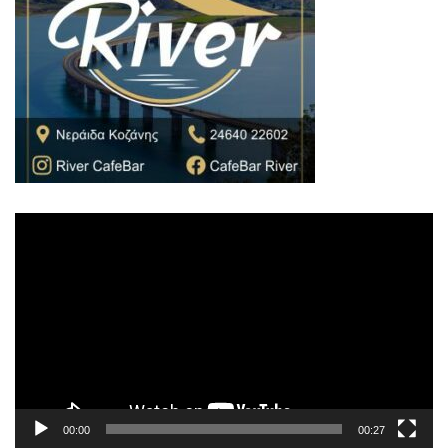
Πρόγραμμα
Αναπαραγωγής
Βίντεο
00:00
00:27